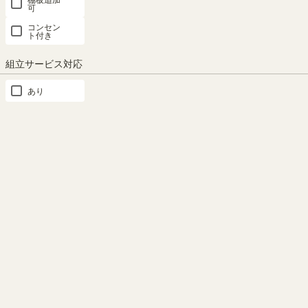
可
コンセン
ト付き
組立サービス対応
あり
曲線のデザイン
こだわりのシート
天板飾りのやわらかな曲線がエ
シャビー感のあるホワイト塗装
レガントな雰囲気を演出しま
のシートと、ピーリング加工風
す。※画像はMCN-1675
ストライプ柄の背板がアクセン
トになっています。