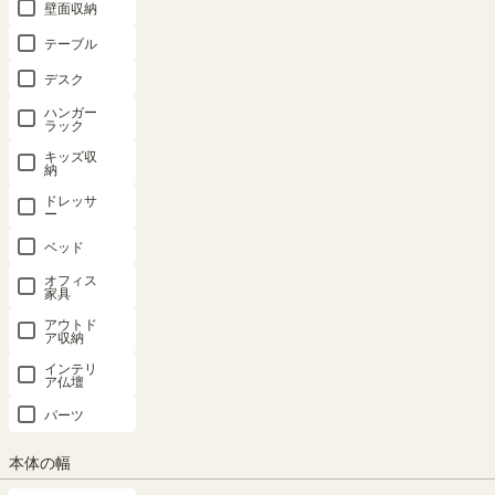
壁面収納
テーブル
デスク
ハンガー
ラック
キッズ収
納
ドレッサ
ー
ベッド
オフィス
家具
アウトド
ア収納
インテリ
ア仏壇
パーツ
本体の幅