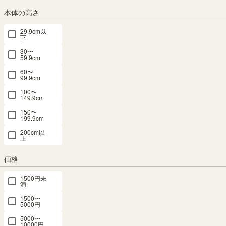
本体の高さ
組立サービス
29.9cm以
下
(必
30〜
須)
59.9cm
60〜
99.9cm
100〜
149.9cm
150〜
199.9cm
200cm以
上
組立サービスとは？
価格
1500円未
満
1500〜
5000円
5000〜
最短お届け予定日
(目安)
10000円