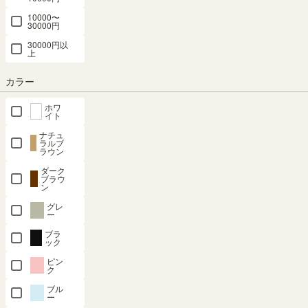
10000〜
30000円
〒
予定日を確認
30000円以
---
上
予定日:
※在庫状況、実際の詳細な住所により変動する場合があります。
カラー
※正確なお届け予定日はご注文手続き画面にてご確認ください。
ホワ
イト
ナチュ
在庫あり
ラルブ
ラウン
ダーク
カートに入れる
ブラウ
ン
グレ
クーポンは注文手続き画面にてご利用いただけます
ー
ブラ
ック
商品についてのお問い合わせ
ピン
ク
ブル
ー