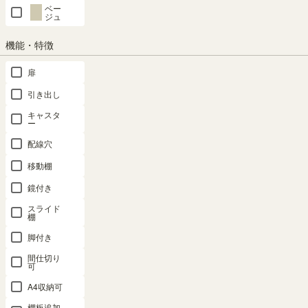
ベー
ジュ
機能・特徴
扉
対応商品
引き出し
キャスタ
ー
配線穴
追加移動棚
移動棚
SHARE
鏡付き
スライド
棚
脚付き
商品の特長
間仕切り
可
A4収納可
棚板追加