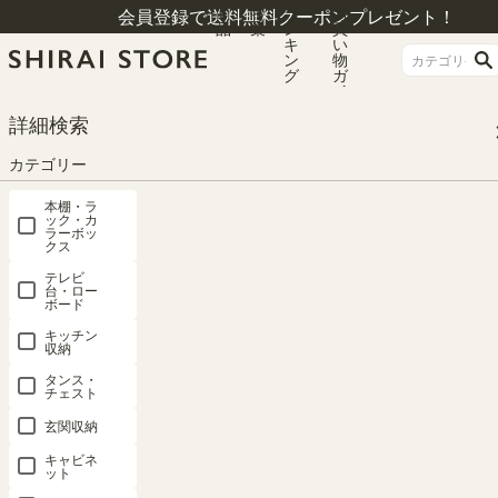
商
特
ラ
お
会員登録で送料無料クーポンプレゼント！
品
集
ン
買
キ
い
ン
物
グ
ガ
イ
ド
HOME
カテゴリー
本棚・ラック・カラーボックス
本棚
詳細検索
フリーラック 幅44cm 高さ160cm ホワイト 白木目 本棚 シェルフ モンシェリ
ーヌ MCN-1645
カテゴリー
本棚・ラ
ック・カ
ラーボッ
クス
テレビ
台・ロー
ボード
キッチン
収納
タンス・
チェスト
玄関収納
キャビネ
ット