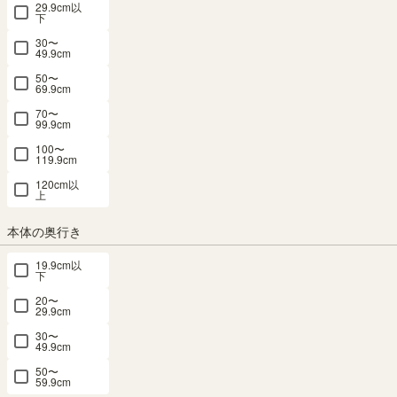
29.9cm以
フリーラック 幅44cm 高さ160cm ホワイト
下
白木目 本棚 シェルフ モンシェリーヌ
30〜
49.9cm
MCN-1645
50〜
69.9cm
70〜
幅43.3 × 奥行25.8 × 高さ159.8（cm）
サイズ詳細
99.9cm
モンシェリーヌ
：
MCN-1645
100〜
4.8
（43）
119.9cm
120cm以
SALE 8月20日15:00まで
上
メルマガ or LINE登録で5%OFFクーポン進呈中！
→登録はこちらから
本体の奥行き
¥
13,800
税込
19.9cm以
¥
12,420
10% OFF
下
/
124
pt（1%）
税込
20〜
29.9cm
送料個別
¥
1,480
30〜
49.9cm
サイズ
50〜
59.9cm
横幅：43.3cm
横幅：74.4cm