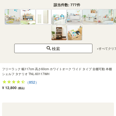
該当件数:
777
件
検索
×すべてクリ
フリーラック 幅117cm 高さ60cm ホワイトオーク ワイド タイプ 全棚可動 本棚
シェルフ タナリオ TNL-60117WH
（852）
¥ 12,800
(税込)