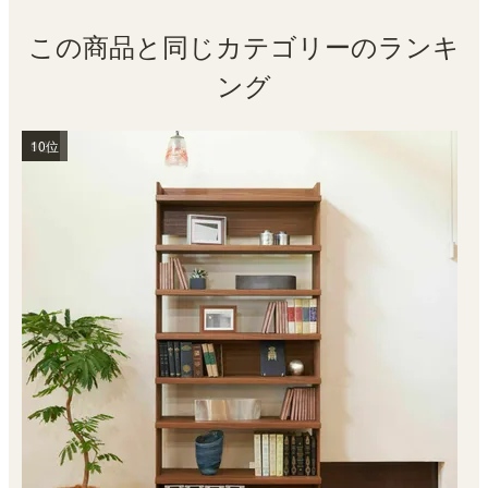
この商品と同じカテゴリーのランキ
ング
1位
2位
3位
4位
5位
6位
7位
8位
9位
10位