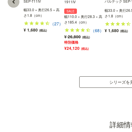
SEP-T11IV
パルテック SEP-
1911IV
幅33.0 × 奥行26.5 × 高
幅33.0 × 奥行26.
SALE
さ1.8（cm）
さ1.8（cm）
幅110.0 × 奥行28.3 × 高
さ185.4（cm）
（27）
¥ 1,680
（68）
¥ 1,680
(税込)
(税込)
¥ 26,800
(税込)
特別価格
¥24,120
(税込)
シリーズを
オープンタイプ
詳細情
扉の無いオープンタイプなので、おしゃれな雑貨