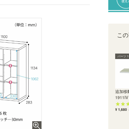
きます。
）
この
パーツ 
追加移動
1911IV 
¥ 1,680
木質感のあるシート