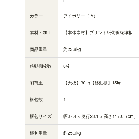
棚板がもっと必要な方に。1枚から購入出来る棚
板のみの販売をしています。棚受け金具（ダボ）
カラー
アイボリー（IV）
が4つ付属します。
SEP-T11-IV
をご購入くださ
い。
素材・加工
【本体素材】プリント紙化粧繊維板
商品重量
約23.8kg
移動棚枚数
6枚
耐荷重
【天板】30kg【移動棚】15kg
梱包数
1
梱包サイズ
幅37.4 × 奥行23.1 × 高さ117.0（cm）
梱包重量
約25.0kg