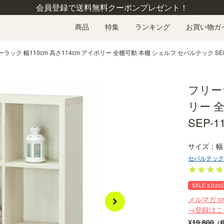
会員登録で送料無料クーポンプレゼント！
商品
特集
ランキング
お買い物ガ
ラック 幅110cm 高さ114cm アイボリー 全棚可動 本棚 シェルフ セパルテック SEP-
フリーラ
リー 
SEP-11
幅
セパルテック
SALE 8月20
メルマガ o
→登録はこ
¥
19,800