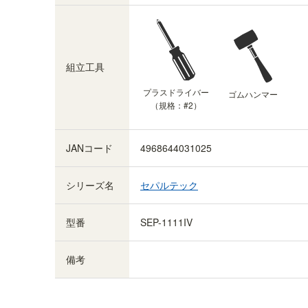
組立サービス対象商品
オプションで組立サービス（有料）を選択できま
す。専門スタッフが組立した商品を、配送業者が
組立工具
お届けします。※ご注文の翌営業日から数えて9営
業日目に発送。発送後2~4日でお届け予定です
プラスドライバー
ゴムハンマー
（規格：#2）
（遠方除く）
JANコード
4968644031025
シリーズ名
セパルテック
型番
SEP-1111IV
備考