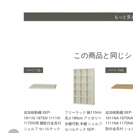
もっと見
この商品と同じシ
パーツ 1位
パーツ 10位
追加移動棚 SEP-
フリーラック 幅110cm
追加移動棚 SEP-
移動棚
1911IV 1975IV 1111IV
高さ186cm アイボリー
1911NA 1975N
1175IV用 棚取付金具付
1111NA 1175N
全棚可動 本棚 シェルフ
3cm間隔で高さを調節できる移動棚。収納物のサ
シェルフ セパルテック
取付金具付 シェ
セパルテック SEP-
イズに合わせた高さにする事ができます。