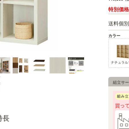
送料個別
カラー
重厚感のある棚厚
天板の厚み3.6cmのボリューム感は
組立サー
特長