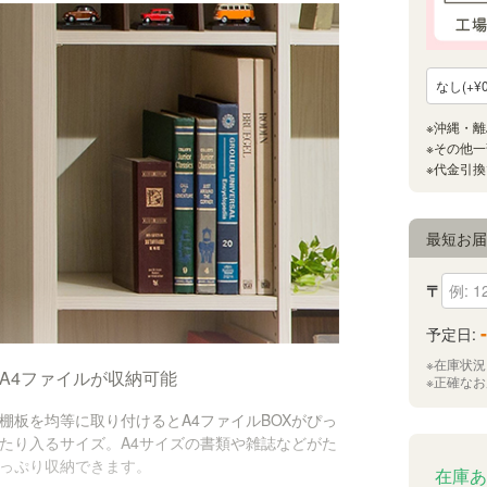
最短お
〒
-
予定日:
※在庫状
A4ファイルが収納可能
※正確な
棚板を均等に取り付けるとA4ファイルBOXがぴっ
たり入るサイズ。A4サイズの書類や雑誌などがた
っぷり収納できます。
在庫あ