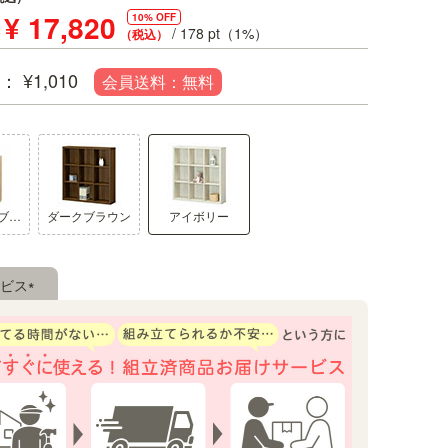
¥
17,820
10% OFF
/
178
pt（1%）
税込
¥
1,010
A4ファイルが収納可能
ナチュラルブラウン
ダークブラウン
アイボリー
、無垢材をイメージさせます。
棚板を均等に取り付けるとA4ファイル
イズの書類や雑誌などがたっぷり収
ビス
(必
須)