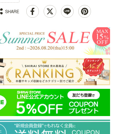
SEP-1111DK
ルテック SEP-
収納 セパルテック
751
7512DESKFIV
SEP-7040HNA
SHARE
SALE
SA
幅110.0 × 奥行28.3 × 高
幅12
SALE
SALE
さ113.4（cm）
幅120.0 × 奥行54.8 × 高
幅40.6 × 奥行42.9 × 高
さ72
）
さ72.6（cm）
さ69.0（cm）
（37）
（33）
（9）
¥ 19,800
¥ 1
(税込)
¥ 24,800
¥ 18,800
特別価格
特別
(税込)
(税込)
¥17,820
特別価格
特別価格
¥17
(税込)
¥22,320
¥16,920
(税込)
(税込)