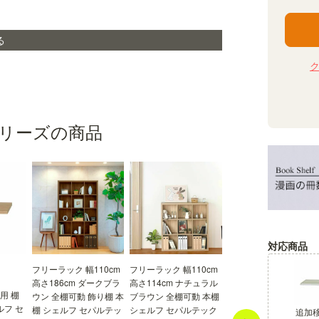
る
リーズの商品
対応商品
フリーラック 幅110cm
フリーラック 幅110cm
追加移動棚 SEP-
SHIRAIオリジナル棚受け金具
A
高さ186cm ダークブラ
高さ114cm ナチュラル
1911DK 1975DK
A用 棚
1111DK 1175DK用 棚
ウン 全棚可動 飾り棚 本
ブラウン 全棚可動 本棚
側板へ差し込む突起部にツメがあり、ツメが側板
ルフ セ
取付金具付 シェルフ セ
棚 シェルフ セパルテッ
シェルフ セパルテック
追加
へ固定され本体の広がりを抑えます。