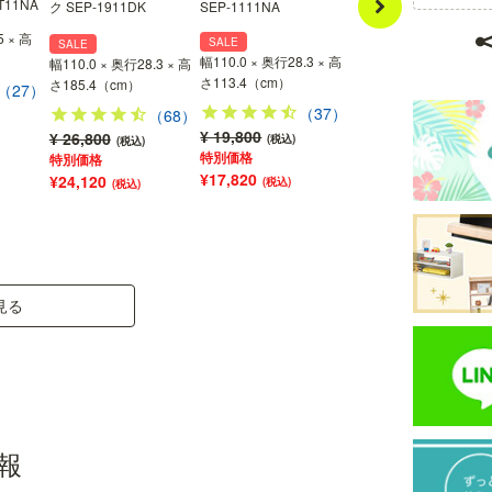
T11NA
パルテック SEP-T11DK
ク SEP-1911DK
SEP-1111NA
5 × 高
幅33.0 × 奥行26.5 × 高
SALE
SALE
さ1.8（cm）
幅110.0 × 奥行28.3 × 高
幅110.0 × 奥行28.3 × 高
さ113.4（cm）
さ185.4（cm）
（27）
（27
（37）
¥ 1,680
（68）
(税込)
¥ 19,800
¥ 26,800
(税込)
(税込)
特別価格
特別価格
¥17,820
¥24,120
(税込)
(税込)
見る
豊富なバリエーション
報
カラー：3色、サイズ：4タイプから選ぶことがで