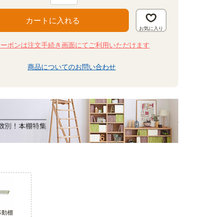
カートに入れる
クーポンは注文手続き画面にてご利用いただけます
商品についてのお問い合わせ
デスク 3位
デスクサイドチェスト・
デス
ワゴン 2位
フリーラック 幅110cm
国産 デスク 机 幅
デスクアンダーチェス
国産
高さ114cm ダークブラ
120cm 高さ73cm アイ
ト 幅41cm 高さ69cm ナ
120
ウン 全棚可動 本棚 シェ
ボリー 電源タップ収納
チュラルブラウン 背面
ボリ
ルフ セパルテック
付 アジャスター付 セパ
化粧有 オフィス デスク
セパ
移動棚