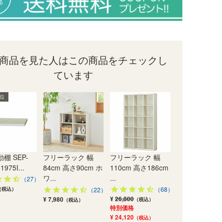
商品を見た人はこの商品をチェックし
ています
1位
棚 SEP-
フリーラック 幅
フリーラック 幅
1975I...
84cm 高さ90cm ホ
110cm 高さ186cm
ワ...
...
（27）
（68）
（税込）
（22）
¥
26,800
¥ 7,980
（税込）
（税込）
特別価格
¥ 24,120
（税込）