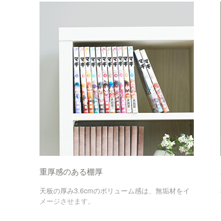
重厚感のある棚厚
天板の厚み3.6cmのボリューム感は、無垢材をイ
メージさせます。