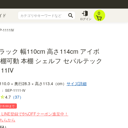
0
イド
ログイン
1111IV
ック 幅110cm 高さ114cm アイボ
全棚可動 本棚 シェルフ セパルテック
11IV
110.0 × 奥行28.3 × 高さ113.4（cm）
サイズ詳細
：
SEP-1111-IV
4.7
（37）
日15:00まで
r LINE登録で5%OFFクーポン進呈中！
ちらから
税込