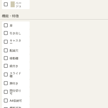
ベー
ジュ
機能・特徴
扉
引き出し
キャスタ
ー
対応商品
配線穴
移動棚
鏡付き
追加移動棚
スライド
棚
SHARE
脚付き
間仕切り
可
商品の特長
A4収納可
棚板追加