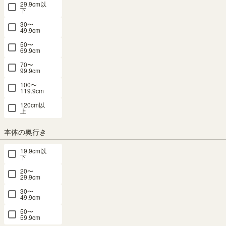
29.9cm以
フリーラック 幅110cm 高さ114cm ナチュ
下
ラルブラウン 全棚可動 本棚 シェルフ セパ
30〜
49.9cm
ルテック SEP-1111NA
50〜
69.9cm
70〜
幅110.0 × 奥行28.3 × 高さ113.4（cm）
サイズ詳細
99.9cm
セパルテック
：
SEP-1111-NA
100〜
4.7
（37）
119.9cm
120cm以
SALE 8月20日15:00まで
上
メルマガ or LINE登録で5%OFFクーポン進呈中！
→登録はこちらから
本体の奥行き
¥
19,800
税込
19.9cm以
¥
17,820
10% OFF
下
/
178
pt（1%）
税込
20〜
29.9cm
送料個別
¥
1,010
30〜
49.9cm
カラー
50〜
59.9cm