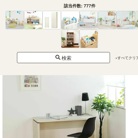
該当件数:
777
件
SALE
幅110.0 × 奥行28.3 × 高さ113.4（cm）
（37）
¥ 19,800
(税込)
特別価格
¥17,820
(税込)
検索
×すべてクリ