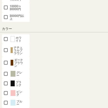
10000〜
30000円
最短お届け予定日
(目安)
30000円以
上
〒
予定日を確認
カラー
---
予定日:
ホワ
イト
※在庫状況、実際の詳細な住所により変動する場合があります。
※正確なお届け予定日はご注文手続き画面にてご確認ください。
ナチュ
ラルブ
ラウン
ダーク
ブラウ
在庫あり
ン
グレ
ー
カートに入れる
ブラ
ック
クーポンは注文手続き画面にてご利用いただけます
ピン
ク
ブル
商品についてのお問い合わせ
ー