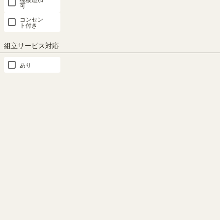
可
コンセン
ト付き
組立サービス対応
あり
重厚感のある棚厚
A4ファイルが収納可能
天板の厚み3.6cmのボリューム
棚板を均等に取り付けるとA4
感は、無垢材をイメージさせま
ファイルBOXがぴったり入るサ
す。
イズ。A4サイズの書類や雑誌
などがたっぷり収納できます。
※画像はSEP-1911NA