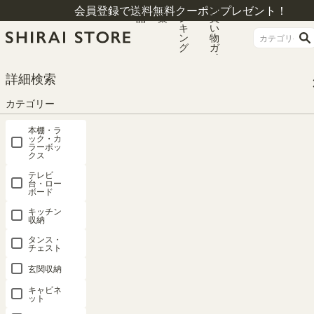
商
特
ラ
お
会員登録で送料無料クーポンプレゼント！
品
集
ン
買
キ
い
ン
物
グ
ガ
イ
ド
HOME
カテゴリー
本棚・ラック・カラーボックス
本棚
詳細検索
フリーラック 幅110cm 高さ114cm ナチュラルブラウン 全棚可動 本棚 シェル
フ セパルテック SEP-1111NA
カテゴリー
本棚・ラ
ック・カ
ラーボッ
クス
テレビ
台・ロー
ボード
キッチン
収納
タンス・
チェスト
玄関収納
キャビネ
ット