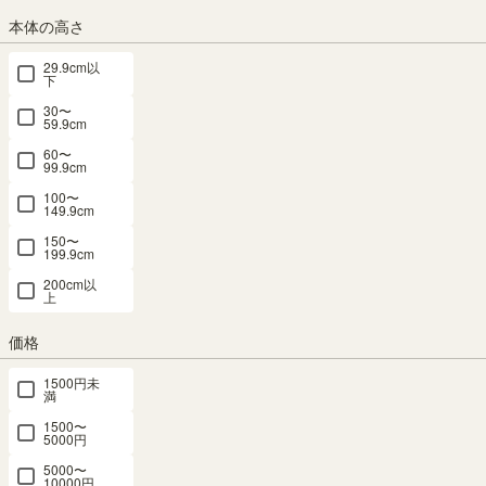
本体の高さ
ナチュラルブラウン
ダークブラウン
アイボリー
29.9cm以
下
30〜
59.9cm
組立サービス
60〜
(必
99.9cm
須)
100〜
149.9cm
150〜
199.9cm
200cm以
上
価格
1500円未
組立サービスとは？
満
1500〜
5000円
5000〜
10000円