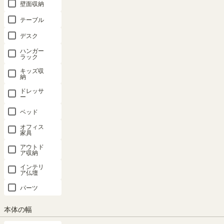
壁面収納
テーブル
デスク
ハンガー
ラック
キッズ収
納
ドレッサ
ー
ベッド
オフィス
家具
アウトド
ア収納
インテリ
ア仏壇
パーツ
本体の幅