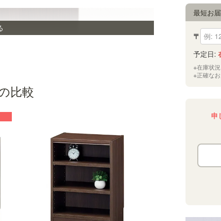
最短お
る
〒
予定日:
※在庫状
※正確な
の比較
申
巾木をよける加工
壁とラックの間に隙間があかないよう、巾木をよ
けるための加工がされています。