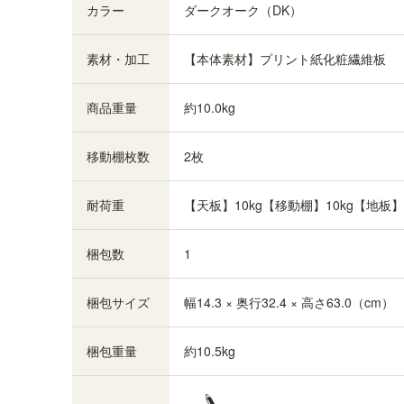
カラー
ダークオーク（DK）
棚板がもっと必要な方に。1枚から購入出来る棚
板のみ（取付部品付）の販売をしています。
TNL-
T59A-DK
をご購入ください。
素材・加工
【本体素材】プリント紙化粧繊維板
商品重量
約10.0kg
移動棚枚数
2枚
耐荷重
【天板】10kg【移動棚】10kg【地板】1
梱包数
1
梱包サイズ
幅14.3 × 奥行32.4 × 高さ63.0（cm）
梱包重量
約10.5kg