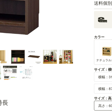
送料個別
カラー
天板のデザイン
天板にはやわらかく彫り込んだライン
サイズ：横
横幅：31
横幅：87
サイズ：高
特長
高さ：60