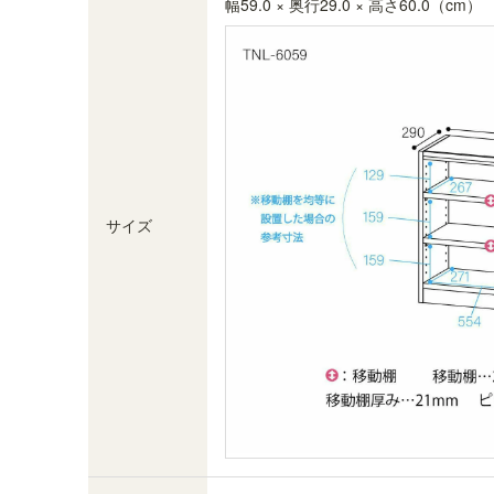
幅59.0 × 奥行29.0 × 高さ60.0（cm）
ての棚板の高さを調節できるようにしました。※
画像はTNL-1259NA
サイズ
追加棚板