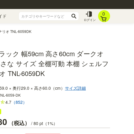
0
イド
ログイン
オ TNL-6059DK
ック 幅59cm 高さ60cm ダークオ
小さな サイズ 全棚可動 本棚 シェルフ
 TNL-6059DK
59.0 × 奥行29.0 × 高さ60.0（cm）
サイズ詳細
TNL-6059-DK
4.7
（852）
80
税込
/
80
pt（1%）