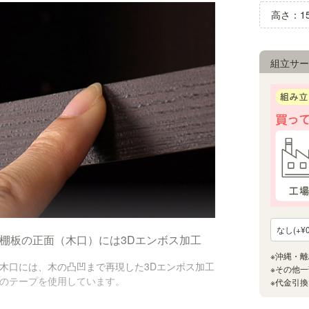
高さ：15
組立サー
棚板の正面（木口）には3Dエンボス加工
木口には、木の凸凹まで再現した3Dエンボス加工
のテープを使用しています。