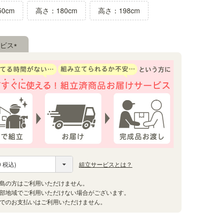
0cm
高さ：180cm
高さ：198cm
ビス
(必
須)
組立サービスとは？