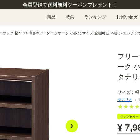
会員登録で送料無料クーポンプレゼント！
商品
特集
ランキング
お買い物ガ
ラック 幅59cm 高さ60cm ダークオーク 小さな サイズ 全棚可動 本棚 シェルフ タナリ
フリーラ
ーク 
タナリオ
幅
タナリオ
：
ロングセラー
¥
7,9