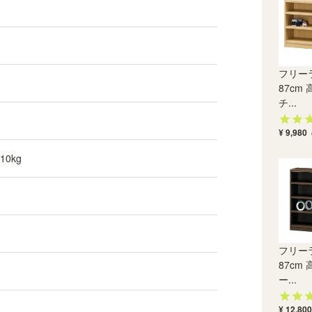
オプションで組立サービス（有料）を選択できま
す。専門スタッフが組立した商品を、配送業者が
お届けします。※ご注文の翌営業日から数えて9営
業日目に発送。発送後2~4日でお届け予定です
（遠方除く）
フリー
87cm 
チ...
¥ 9,980
0kg
フリー
87cm 
ー...
¥ 12,800