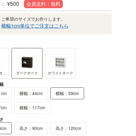
¥
500
ご希望のサイズでお作りします。
横幅1cm単位でご注文はこちら
棚板の正面（木口）には3Dエン
。優しい影が表情をつくります。
木口には、木の凸凹まで再現した3D
ナチュラルオーク1
ダークオーク
ホワイトオーク
ます。
幅
cm
横幅：44cm
横幅：59cm
cm
横幅：117cm
さ
cm
高さ：90cm
高さ：120cm