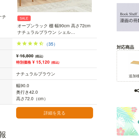
ナチ
SALE
オープンラック 棚 幅90cm 高さ72cm
ナチュラルブラウン シェル…
（35）
対応商品
¥ 16,800
(税込)
¥ 15,120
特別価格
(税込)
ナチュラルブラウン
追加
幅90.0
奥行き42.0
高さ72.0（cm）
詳細を見る
1段10kgの耐荷重
報
一枚当たりの移動棚と底板はそれぞれ10kgの耐荷