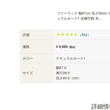
フリーラック 幅87cm 高さ60cm 
ュラルオーク1 全棚可動 本…
評価
（852）
価格
¥ 9,980
(税込)
カラー
ナチュラルオーク1
幅87.0
サイズ
奥行29.0
高さ60.0（cm）
全棚高さ調節できます。
詳細情
シライオリジナルの棚受け金具を使うことで、全