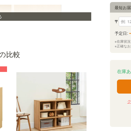
最短お
る
〒
-
予定日:
※在庫状
※正確な
の比較
在庫あ
巾木をよける加工
壁とラックの間に隙間があかないよう、巾木をよ
けるための加工がされています。