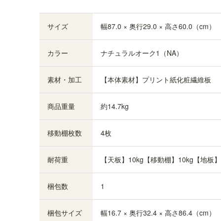
ての棚板の高さを調節できるようにしました。※
画像はTNL-1259NA
サイズ
幅87.0 × 奥行29.0 × 高さ60.0（cm）
カラー
ナチュラルオーク1（NA）
素材・加工
【本体素材】プリント紙化粧繊維板
商品重量
約14.7kg
移動棚枚数
4枚
耐荷重
【天板】10kg【移動棚】10kg【地板】1
梱包数
1
追加棚板
梱包サイズ
幅16.7 × 奥行32.4 × 高さ86.4（cm）