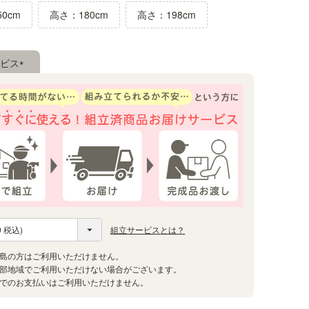
0cm
高さ：180cm
高さ：198cm
ビス
(必
須)
組立サービスとは？