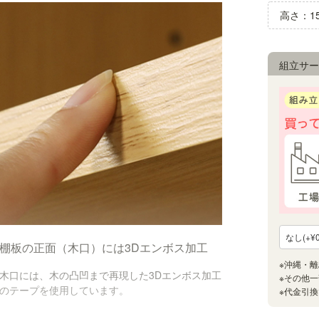
高さ：15
組立サー
棚板の正面（木口）には3Dエンボス加工
木口には、木の凸凹まで再現した3Dエンボス加工
のテープを使用しています。