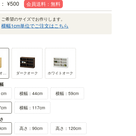
¥
500
ご希望のサイズでお作りします。
横幅1cm単位でご注文はこちら
棚板の正面（木口）には3Dエン
。優しい影が表情をつくります。
木口には、木の凸凹まで再現した3D
ナチュラルオーク1
ダークオーク
ホワイトオーク
ます。
幅
cm
横幅：44cm
横幅：59cm
cm
横幅：117cm
さ
cm
高さ：90cm
高さ：120cm