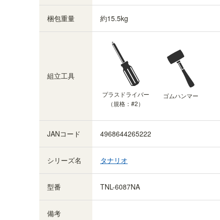
棚板がもっと必要な方に。1枚から購入出来る棚
梱包重量
約15.5kg
板のみ（取付部品付）の販売をしています。
TNL-
T87A-NA
をご購入ください。
組立工具
プラスドライバー
ゴムハンマー
（規格：#2）
JANコード
4968644265222
シリーズ名
タナリオ
型番
TNL-6087NA
備考