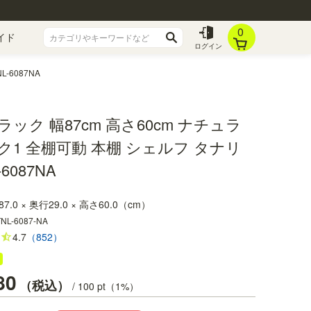
0
イド
ログイン
-6087NA
ック 幅87cm 高さ60cm ナチュラ
ク1 全棚可動 本棚 シェルフ タナリ
-6087NA
87.0 × 奥行29.0 × 高さ60.0（cm）
TNL-6087-NA
4.7
（852）
80
税込
/
100
pt（1%）