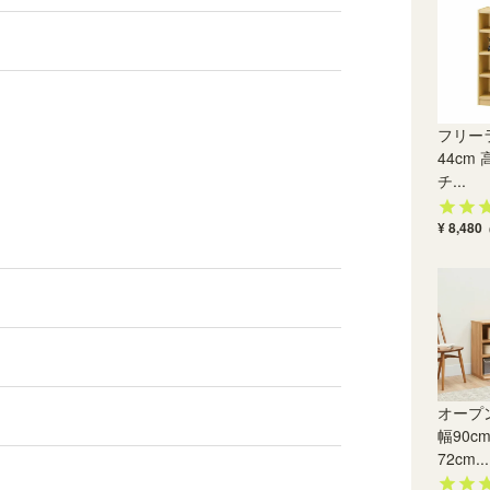
オプションで組立サービス（有料）を選択できま
す。専門スタッフが組立した商品を、配送業者が
お届けします。※ご注文の翌営業日から数えて9営
業日目に発送。発送後2~4日でお届け予定です
（遠方除く）
フリー
44cm 
チ...
¥ 8,480
オープ
幅90c
72cm...