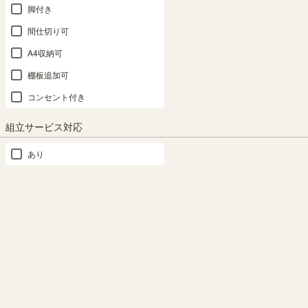
脚付き
間仕切り可
在庫あり
A4収納可
棚板追加可
カートに入れる
コンセント付き
クーポンは注文手続き画面にてご利用いただけます
組立サービス対応
商品についてのお問い合わせ
あり
対応商品