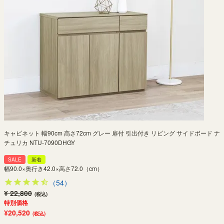
キャビネット 幅90cm 高さ72cm グレー 扉付 引出付き リビング サイドボード ナ
チュリカ NTU-7090DHGY
SALE
新着
幅90.0×奥行き42.0×高さ72.0（cm）
（54）
¥ 22,800
(税込)
特別価格
¥20,520
(税込)