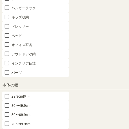
ハンガーラック
キッズ収納
ドレッサー
ベッド
オフィス家具
アウトドア収納
インテリア仏壇
パーツ
本体の幅
29.9cm以下
30〜49.9cm
50〜69.9cm
70〜99.9cm