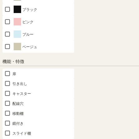
ブラック
ピンク
ブルー
ベージュ
組立サービスとは？
機能・特徴
扉
引き出し
キャスター
最短お届け予定日
(目安)
配線穴
〒
予定日を確認
移動棚
---
予定日:
鏡付き
※在庫状況、実際の詳細な住所により変動する場合があります。
スライド棚
※正確なお届け予定日はご注文手続き画面にてご確認ください。