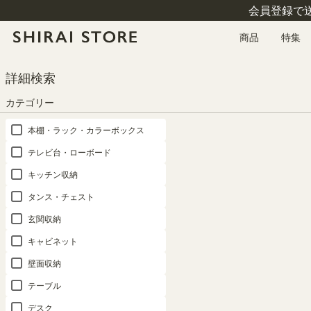
会員登録で
商品
特集
HOME
カテゴリー
本棚・ラック・カラーボックス
本棚
詳細検索
フリーラック 幅59cm 高さ90cm ダークオーク 全棚可動 本棚 シェルフ タナリ
オ TNL-9059DK
カテゴリー
本棚・ラック・カラーボックス
テレビ台・ローボード
キッチン収納
タンス・チェスト
玄関収納
キャビネット
壁面収納
テーブル
デスク