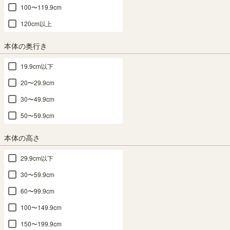
フリーラック 幅59cm 高さ90cm ダークオ
100〜119.9cm
120cm以上
ーク 全棚可動 本棚 シェルフ タナリオ
TNL-9059DK
本体の奥行き
19.9cm以下
幅59.0 × 奥行29.0 × 高さ90.0（cm）
サイズ詳細
タナリオ
：
TNL-9059-DK
20〜29.9cm
4.7
（852）
30〜49.9cm
ロングセラー
50〜59.9cm
¥
8,980
税込
/
90
pt（1%）
本体の高さ
送料個別
¥
610
29.9cm以下
30〜59.9cm
ご希望のサイズでお作りします。
横幅1cm単位でご注文はこちら
60〜99.9cm
100〜149.9cm
カラー
150〜199.9cm