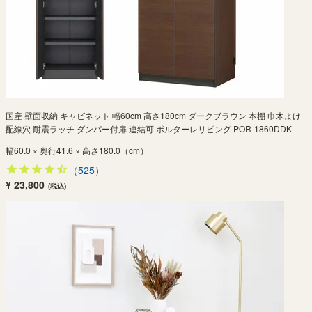
国産 壁面収納 キャビネット 幅60cm 高さ180cm ダークブラウン 本棚 巾木よけ
配線穴 耐震ラッチ ダンパー付扉 連結可 ポルターレリビング POR-1860DDK
幅60.0 × 奥行41.6 × 高さ180.0（cm）
（525）
¥ 23,800
(税込)