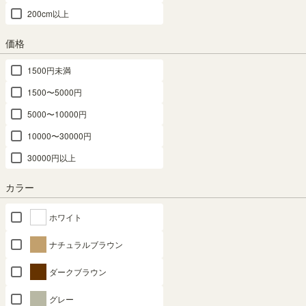
200cm以上
価格
ナチュラルオーク1
ダークオーク
ホワイトオーク
1500円未満
サイズ：横幅
1500〜5000円
横幅：31cm
横幅：44cm
横幅：59cm
5000〜10000円
横幅：87cm
横幅：117cm
10000〜30000円
サイズ：高さ
30000円以上
高さ：60cm
高さ：90cm
高さ：120cm
カラー
高さ：150cm
高さ：180cm
高さ：198cm
ホワイト
ナチュラルブラウン
組立サービス
ダークブラウン
(必
須)
グレー