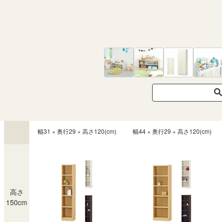
す。
幅31 × 奥行29 × 高さ90(cm)
幅44 × 奥行29 × 高さ90(cm)
せとけん
購入者
投稿/更新日
2026/07/02
高さ
カラー：ダークオーク
120cm
本がたくさん入って良かったです。

色合いも良かったです。
幅31 × 奥行29 × 高さ120(cm)
幅44 × 奥行29 × 高さ120(cm)
mainko
購入者
投稿/更新日
2026/06/29
高さ
カラー：ナチュラルオーク1
150cm
説明書が分かりやすく、大人1人と中学生