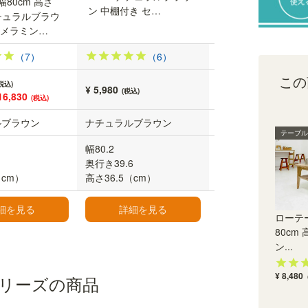
幅80cm 高さ
ン 中棚付き セ…
ュラル センターテ
ナチュラルブラウ
 メラミン…
（7）
（6）
（62
この
税込)
¥ 5,980
¥ 8,480
(税込)
(税込)
16,830
(税込)
ルブラウン
ナチュラルブラウン
ビンテージナチュラ
テーブル
幅80.2
幅80.0
奥行き39.6
奥行39.4
（cm）
高さ36.5（cm）
高さ38.1（cm）
細を見る
詳細を見る
詳細を見る
ローテ
80cm 
ン...
¥ 8,480
リーズの商品