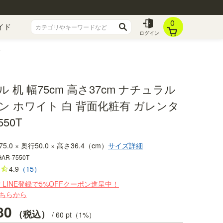
0
イド
ログイン
 机 幅75cm 高さ37cm ナチュラル
ン ホワイト 白 背面化粧有 ガレンタ
550T
75.0 × 奥行50.0 × 高さ36.4（cm）
サイズ詳細
GAR-7550T
4.9
（15）
r LINE登録で5%OFFクーポン進呈中！
ちらから
80
税込
/
60
pt（1%）