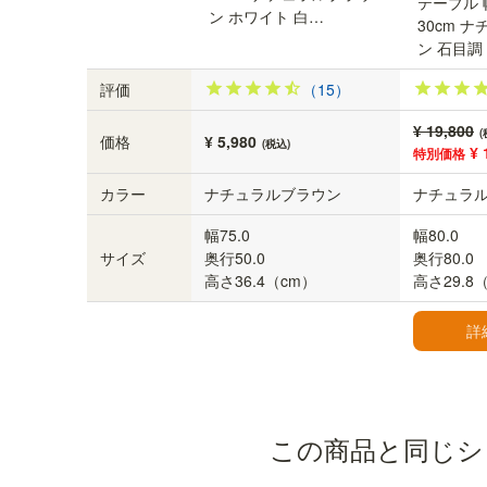
テーブル 
業日目に発送。発送後2~4日でお届け予定です
ン ホワイト 白…
30cm 
（遠方除く）
ン 石目調
評価
（15）
¥ 19,800
(
価格
¥ 5,980
(税込)
¥ 
特別価格
カラー
ナチュラルブラウン
ナチュラ
幅75.0
幅80.0
サイズ
奥行50.0
奥行80.0
高さ36.4（cm）
高さ29.8
詳
この商品と同じシ