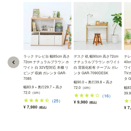
ラック テレビ台 幅85cm 高さ
デスク 机 幅90cm 高さ72cm
テレ
72cm ナチュラルブラウン ホ
ナチュラルブラウン ホワイト
40
ワイト 白 32V型対応 本棚 リ
白 背面化粧有 テーブル ガレ
ワイ
ビング 収納 ガレンタ GAR-
ンタ GAR-7090DESK
TV
7085
タ G
幅90.0 × 奥行39.8 × 高さ
幅83.9 × 奥行29.7 × 高さ
72.0（cm）
幅83
72.0（cm）
39.
（16）
（25）
¥ 9,980
(税込)
¥ 7,980
¥ 7
(税込)