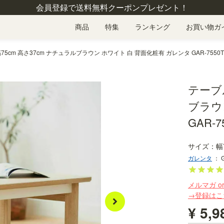
会員登録で送料無料クーポンプレゼント！
商品
特集
ランキング
お買い物ガ
75cm 高さ37cm ナチュラルブラウン ホワイト 白 背面化粧有 ガレンタ GAR-7550T
テーブル
ブラウ
GAR-7
幅
ガレンタ
：
メルマガ o
→登録はこ
¥
5,9