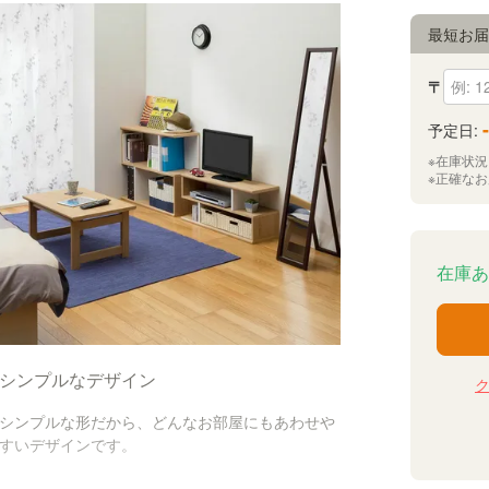
最短お
〒
-
予定日:
※在庫状
※正確な
在庫あ
シンプルなデザイン
シンプルな形だから、どんなお部屋にもあわせや
すいデザインです。