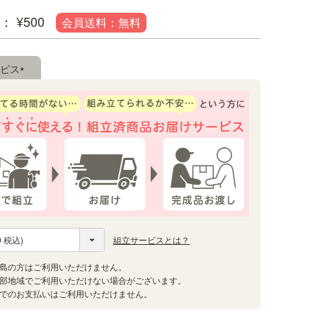
¥
500
ビス
(必
須)
ワンルームにピッタリサイズ
ワンルームなどの一人暮らしの部屋
組立サービスとは？