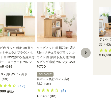
テレビ台
高さ42c
ビ台 ラック 幅84cm 高さ
キャビネット 棚 幅72cm 高さ
cm ナチュラルブラウン ホ
72cm ナチュラルブラウン ホ
¥ 15,800
ト 白 32V型対応 配線穴付
ワイト 白 扉付 反転可能 本棚
ボード ローボード ガレン
リビング 収納 ガレンタ GAR-
AR-4085
7070D
.9 × 奥行29.7 × 高さ
SOLD OUT
9（cm）
幅72.0 × 奥行29.7 × 高さ
72.0（cm）
（17）
（5）
,980
(税込)
¥ 9,480
(税込)