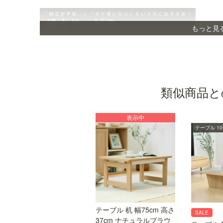
もっと見
類似商品と
表示中
テーブル 1
組立サービス対象商品
オプションで組立サービス（有料）を選択できま
す。専門スタッフが組立した商品を、配送業者が
テーブル 机 幅75cm 高さ
SALE
お届けします。※ご注文の翌営業日から数えて9営
37cm ナチュラルブラウ