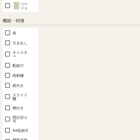
ベー
ジュ
クーポンは注文手続き画面にてご利用いただけます
機能・特徴
商品についてのお問い合わせ
扉
引き出し
キャスタ
SHARE
ー
配線穴
移動棚
商品の特長
鏡付き
スライド
棚
脚付き
間仕切り
可
A4収納可
棚板追加