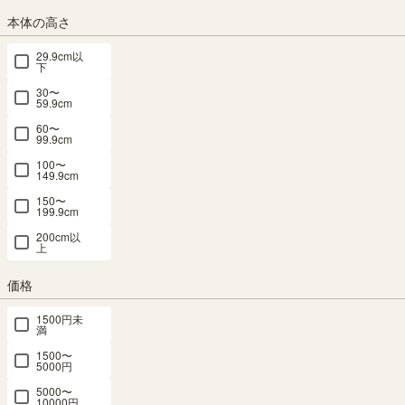
カラー
本体の高さ
29.9cm以
下
30〜
ナチュラルブラウン
ダークブラウン
ホワイト
ブラック
59.9cm
サイズ
60〜
99.9cm
横幅：78.2cm
横幅：118.4cm
100〜
149.9cm
150〜
199.9cm
組立サービス
200cm以
(必
上
須)
価格
1500円未
満
1500〜
5000円
5000〜
10000円