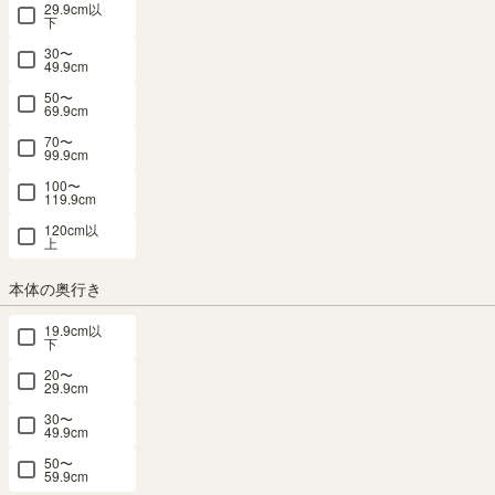
29.9cm以
下
30〜
49.9cm
50〜
69.9cm
テレビ台 幅119cm 高さ39cm ブラック 黒
70〜
99.9cm
木目 50V型対応 TVボード ローボード ノア
100〜
リス NAL-4012BK
119.9cm
120cm以
上
幅118.4 × 奥行29.5 × 高さ38.4（cm）
サイズ詳細
ノアリス
：
NAL-4012-BK
本体の奥行き
4.8
（14）
19.9cm以
メルマガ or LINE登録で5%OFFクーポン進呈中！
下
→登録はこちらから
20〜
¥
8,980
29.9cm
税込
/
90
pt（1%）
30〜
49.9cm
送料個別
¥
1,010
50〜
59.9cm