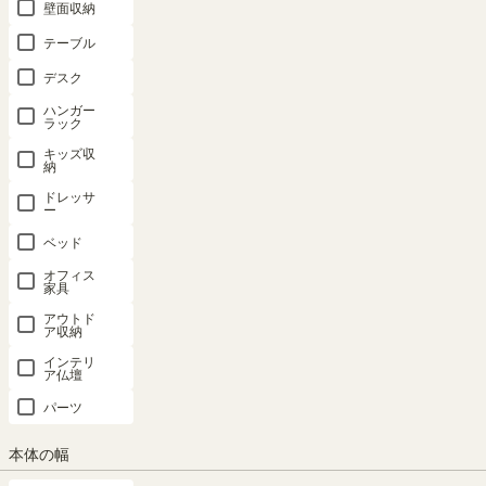
壁面収納
テーブル
デスク
ハンガー
ラック
キッズ収
納
ドレッサ
ー
ベッド
暮らしに、“飾る”という楽しみを
オフィス
家具
S字が目を引く50V型対応のテレビ台。オープンデザインでディスプ
アウトド
も楽しめます。
ア収納
インテリ
ア仏壇
パーツ
本体の幅