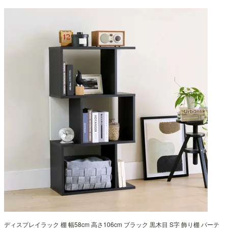
ディスプレイラック 棚 幅58cm 高さ106cm ブラック 黒木目 S字 飾り棚 パーテ