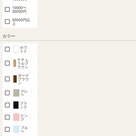
10000〜
組立サービスとは？
30000円
30000円以
上
カラー
ホワ
イト
最短お届け予定日
(目安)
ナチュ
ラルブ
〒
予定日を確認
ラウン
ダーク
---
予定日:
ブラウ
ン
※在庫状況、実際の詳細な住所により変動する場合があります。
グレ
※正確なお届け予定日はご注文手続き画面にてご確認ください。
ー
ブラ
ック
ピン
在庫あり
ク
ブル
ー
カートに入れる