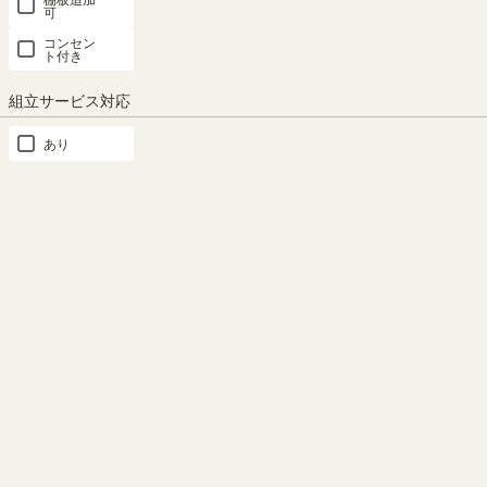
可
コンセン
ト付き
組立サービス対応
50V型までのテレビ対応
圧迫感のないS字デザイン
あり
50V型までのテレビが置ける幅
S字が目を引くおしゃれなデザ
118.4cmのテレビ台です。※お
イン。オープンだからディスプ
使いのテレビのサイズ・重量を
レイも楽しみながら、圧迫感な
必ずお確かめください。
く使えます。
もっと見る