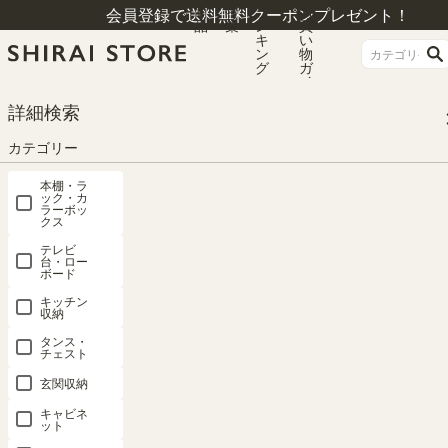
商
特
ラ
お
会員登録で送料無料クーポンプレゼント！
品
集
ン
買
キ
い
ン
物
グ
ガ
イ
ド
HOME
カテゴリー
テレビ台・ローボード
詳細検索
テレビ台・ローボード ロータイプ
テレビ台 幅119cm 高さ39cm ブラック 黒木目 50V型対応 TVボード ローボー
カテゴリー
ド ノアリス NAL-4012BK
本棚・ラ
ック・カ
ラーボッ
クス
テレビ
台・ロー
ボード
キッチン
収納
タンス・
チェスト
玄関収納
キャビネ
ット