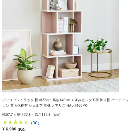
ディスプレイラック 棚 幅58cm 高さ140cm くすみピンク S字 飾り棚 パーテーシ
ョン 背面化粧有 シェルフ 本棚 ノアリス NAL-1460PK
幅57.7 × 奥行27.8 × 高さ139.8（cm）
（30）
¥ 6,980
(税込)