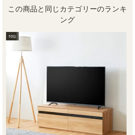
この商品と同じカテゴリーのランキ
ング
1位
2位
3位
4位
5位
6位
7位
8位
9位
10位