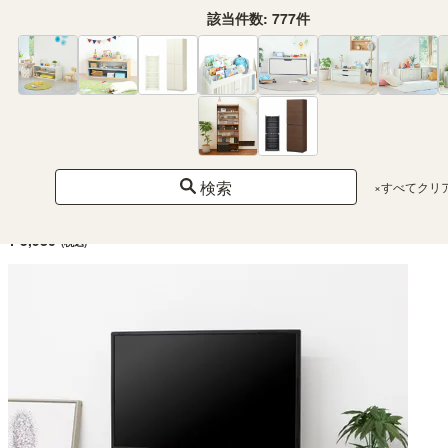
該当件数:
777
件
ディスプレイラック 棚 幅58cm 高さ106cm くすみブルー S字 飾り棚 パーテーシ
ョン 背面化粧有 シェルフ 本棚 ノアリス NAL-1160BL
検索
×すべてクリ
幅57.7 × 奥行27.8 × 高さ105.3（cm）
（30）
¥ 5,980
(税込)