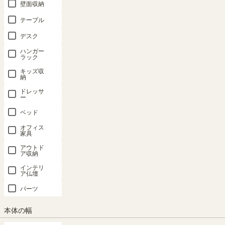
壁面収納
テーブル
デスク
ハンガー
ラック
キッズ収
納
ドレッサ
ー
ベッド
オフィス
家具
アウトド
ア収納
インテリ
ア仏壇
パーツ
本体の幅