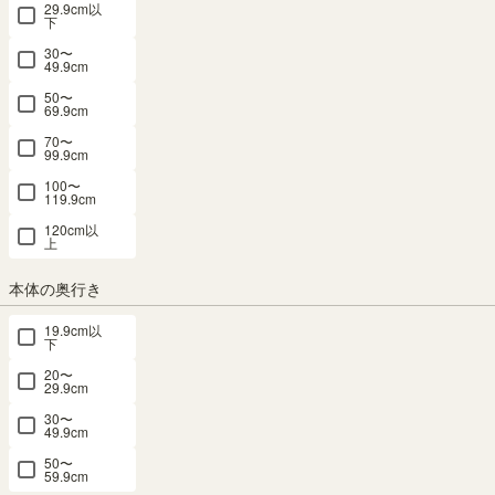
29.9cm以
下
30〜
49.9cm
50〜
テレビ台 幅150cm 高さ37cm ナチュラルブ
69.9cm
70〜
ラウン 65V型対応 TVボード ローボード ナ
99.9cm
チュリカ NTU-3515HNA
100〜
119.9cm
120cm以
幅150.0×奥行き41.9×高さ37.0（cm）
サイズ詳細
上
ナチュリカ
：
NTU-3515H-NA
本体の奥行き
4.7
（27）
SALE 8月20日15:00まで
テレビ台・ローボード 6位
19.9cm以
下
メルマガ or LINE登録で5%OFFクーポン進呈中！
20〜
→登録はこちらから
29.9cm
¥
23,800
税込
30〜
¥
21,420
10% OFF
49.9cm
/
214
pt（1%）
税込
50〜
59.9cm