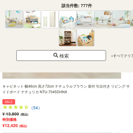
該当件数:
777
件
検索
×すべてクリ
キャビネット 幅46cm 高さ72cm ナチュラルブラウン 扉付 引出付き リビング サ
イドボード ナチュリカ NTU-7045DHNA
SALE
（54）
¥ 13,800
(税込)
特別価格
¥12,420
(税込)