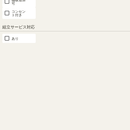
みんなのSNS投稿写真集
可
コンセン
ト付き
InstagramやRoomclipで投稿していただいたこの商品の写真をご紹介
しています。
組立サービス対応
紹介時にはSHIRAI STOREスタッフからご連絡後、みなさんの写真
を掲載します。#shirai_fanをつけてお気に入りのアイテムをぜひ投
あり
稿してください！
商品の特長