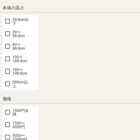
送料個別
¥
2,100
本体の高さ
カラー
29.9cm以
下
30〜
59.9cm
ナチュラルブラウン
グレー
60〜
99.9cm
サイズ
100〜
149.9cm
横幅：120.0cm
横幅：150.0cm
150〜
199.9cm
200cm以
上
組立サービス
(必
価格
須)
1500円未
満
1500〜
5000円
5000〜
10000円