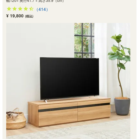
幅120× 奥行41.7 × 高さ35.9（cm）
（414）
¥ 19,800
(税込)