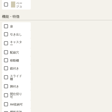
ベー
ジュ
カートに入れる
機能・特徴
クーポンは注文手続き画面にてご利用いただけます
扉
商品についてのお問い合わせ
引き出し
キャスタ
ー
配線穴
移動棚
鏡付き
スライド
棚
SHARE
脚付き
間仕切り
可
#shirai_fan
A4収納可
棚板追加