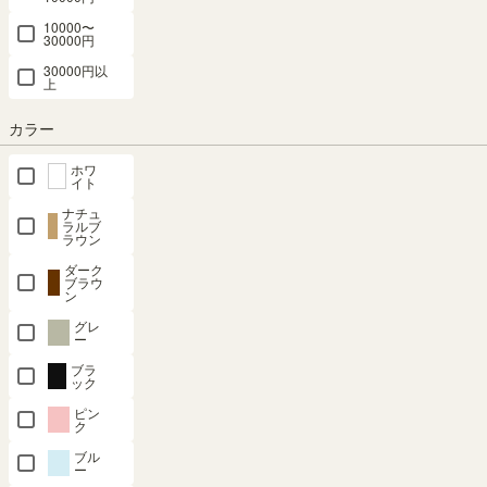
10000〜
30000円
30000円以
組立サービスとは？
上
カラー
ホワ
イト
ナチュ
最短お届け予定日
(目安)
ラルブ
ラウン
ダーク
〒
予定日を確認
ブラウ
ン
---
予定日:
グレ
ー
※在庫状況、実際の詳細な住所により変動する場合があります。
※正確なお届け予定日はご注文手続き画面にてご確認ください。
ブラ
ック
ピン
ク
ブル
在庫あり
ー