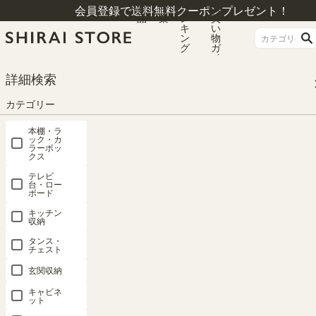
商
特
ラ
お
会員登録で送料無料クーポンプレゼント！
品
集
ン
買
キ
い
ン
物
グ
ガ
イ
ド
HOME
カテゴリー
テレビ台・ローボード
詳細検索
テレビ台・ローボード ロータイプ
テレビ台 幅150cm 高さ37cm ナチュラルブラウン 65V型対応 TVボード ローボ
カテゴリー
ード ナチュリカ NTU-3515HNA
本棚・ラ
ック・カ
ラーボッ
クス
テレビ
台・ロー
ボード
キッチン
収納
タンス・
チェスト
玄関収納
キャビネ
ット