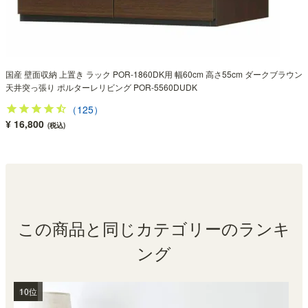
国産 壁面収納 上置き ラック POR-1860DK用 幅60cm 高さ55cm ダークブラウン
天井突っ張り ポルターレリビング POR-5560DUDK
（125）
¥ 16,800
(税込)
この商品と同じカテゴリーのランキ
ング
1位
2位
3位
4位
5位
6位
7位
8位
9位
10位