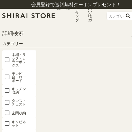
商
特
ラ
お
会員登録で送料無料クーポンプレゼント！
品
集
ン
買
キ
い
ン
物
グ
ガ
イ
ド
HOME
カテゴリー
キャビネット
キャビネット
詳細検索
キャビネット 棚 幅117cm 高さ72cm ナチュラルブラウン 引き戸 50V型対応 テ
レビ台 ミドルボード 収納 リビング ジャパンディ 北欧 アトモナ AMN-7012SDN
カテゴリー
A
本棚・ラ
ック・カ
ラーボッ
クス
テレビ
台・ロー
ボード
キッチン
収納
タンス・
チェスト
玄関収納
キャビネ
ット