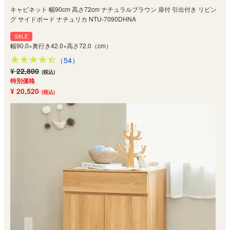
キャビネット 幅90cm 高さ72cm ナチュラルブラウン 扉付 引出付き リビン
グ サイドボード ナチュリカ NTU-7090DHNA
SALE
幅90.0×奥行き42.0×高さ72.0（cm）
（54）
¥ 22,800
(税込)
特別価格
¥ 20,520
(税込)