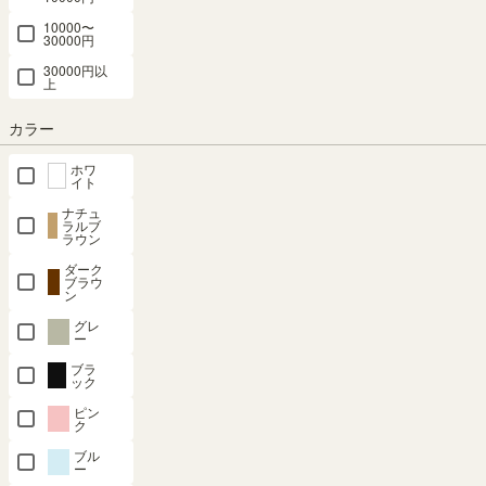
10000〜
組立サービスとは？
30000円
30000円以
上
カラー
ホワ
イト
最短お届け予定日
(目安)
ナチュ
ラルブ
ラウン
〒
予定日を確認
ダーク
予定日:
在庫がないため表示できません
ブラウ
ン
※在庫状況、実際の詳細な住所により変動する場合があります。
グレ
※正確なお届け予定日はご注文手続き画面にてご確認ください。
ー
ブラ
ック
ピン
申し訳ございません。ただいま在庫がございません。
ク
「2026/8/21」
次回の入荷日は
頃の予定です。
ブル
ー