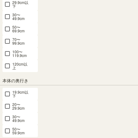
29.9cm以
下
30〜
49.9cm
50〜
69.9cm
70〜
99.9cm
100〜
119.9cm
120cm以
上
キャビネット 棚 幅117cm 高さ72cm ナチ
本体の奥行き
ュラルブラウン 引き戸 50V型対応 テレビ
19.9cm以
台 ミドルボード 収納 リビング ジャパン
下
ディ 北欧 アトモナ AMN-7012SDNA
20〜
29.9cm
30〜
幅116.3 × 奥行38.5 × 高さ71.6（cm）
49.9cm
サイズ詳細
アトモナ
：
AMN-7012SD-NA
50〜
59.9cm
4.7
（11）