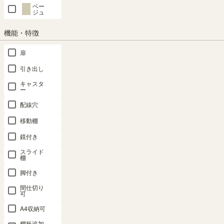
ベー
再入荷したらメールを受け取る
ジュ
機能・特徴
商品についてのお問い合わせ
扉
引き出し
SHARE
キャスタ
ー
配線穴
移動棚
商品の特長
鏡付き
スライド
棚
脚付き
間仕切り
可
A4収納可
棚板追加