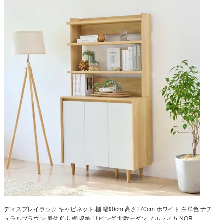
ディスプレイラック キャビネット 棚 幅90cm 高さ170cm ホワイト 白単色 ナチ
ュラルブラウン 扉付 飾り棚 収納 リビング 北欧モダン ノルフィカ NOR-