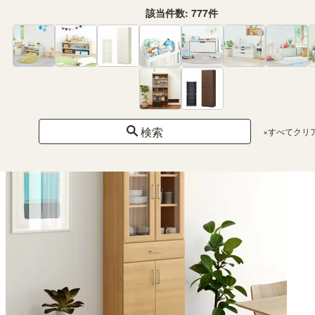
該当件数:
777
件
レンジ台 食器棚 幅59cm 高さ138cm ホワイト 白 スライド棚 コンセント付 キッ
チン 家電 収納 シンプル キッチン収納 ベアルモ BRM-1460SLWH
（18）
¥ 15,800
(税込)
検索
×すべてクリ