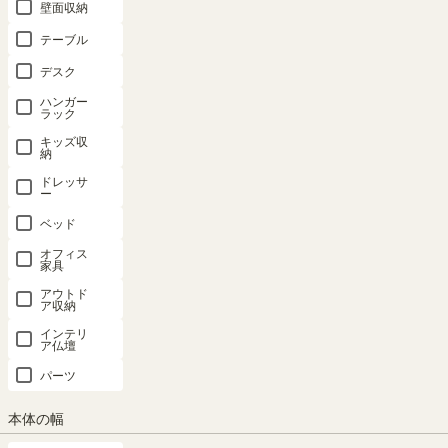
壁面収納
テーブル
デスク
ハンガー
ラック
キッズ収
納
ドレッサ
ー
ベッド
凛とした、やすらぎの場所。
オフィス
家具
ジャパンディスタイルのキャビネット。北欧の雰囲気をベースに和風
アウトド
ちりばめたデザインで心安らぐ空間をつくります。
ア収納
インテリ
ア仏壇
パーツ
本体の幅