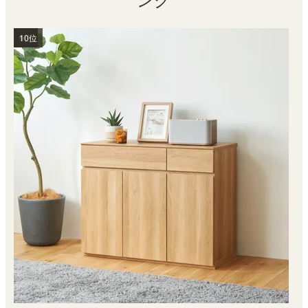
1位
2位
3位
4位
5位
6位
7位
8位
9位
10位