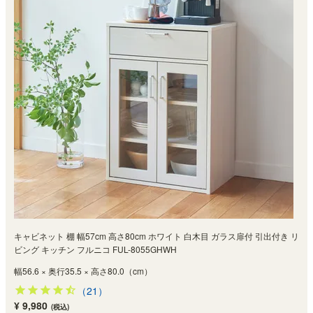
キャビネット 棚 幅57cm 高さ80cm ホワイト 白木目 ガラス扉付 引出付き リ
ビング キッチン フルニコ FUL-8055GHWH
幅56.6 × 奥行35.5 × 高さ80.0（cm）
（21）
¥ 9,980
(税込)