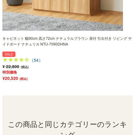
キャビネット 幅90cm 高さ72cm ナチュラルブラウン 扉付 引出付き リビング サ
イドボード ナチュリカ NTU-7090DHNA
SALE
（54）
¥ 22,800
(税込)
特別価格
¥20,520
(税込)
この商品と同じカテゴリーのランキ
ング