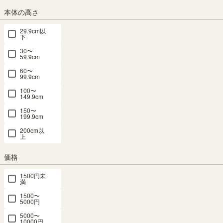
SALE 8月20日15:00まで
本体の高さ
メルマガ or LINE登録で5%OFFクーポン進呈中！
29.9cm以
→登録はこちらから
下
¥
26,800
税込
30〜
¥
22,780
59.9cm
15% OFF
/
228
pt（1%）
税込
60〜
99.9cm
送料個別
¥
1,220
100〜
149.9cm
150〜
199.9cm
組立サービス
200cm以
(必
上
須)
価格
1500円未
満
1500〜
5000円
5000〜
10000円