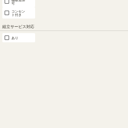
可
コンセン
ト付き
「ジャパンディ」スタイル
北欧雑貨をディスプレイ
組立サービス対応
日本の伝統的な「和の要素」と
ジャパンディスタイルのコツは
あり
「北欧の居心地の良さ」を組み
和風3：北欧7のバランス。和の
合わせたインテリアスタイル。
要素のある家具に北欧雑貨を飾
和の印象を感じる家具を洋の空
れば、ジャパンディスタイルを
間に取り入れて、心から安らげ
手軽に楽しめます。
る空間を演出します。
もっと見る