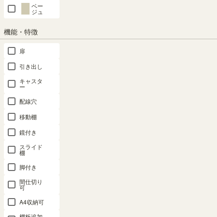
ベー
ジュ
カートに入れる
機能・特徴
クーポンは注文手続き画面にてご利用いただけます
扉
商品についてのお問い合わせ
引き出し
キャスタ
ー
配線穴
移動棚
鏡付き
スライド
棚
SHARE
脚付き
間仕切り
可
#shirai_fan
A4収納可
棚板追加