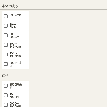
送料個別
¥
1,830
本体の高さ
カラー
29.9cm以
下
30〜
59.9cm
ナチュラルブラウン
グレー
60〜
99.9cm
サイズ
100〜
149.9cm
横幅：120.0cm
横幅：150.0cm
150〜
199.9cm
200cm以
上
組立サービス
(必
価格
須)
1500円未
満
1500〜
5000円
5000〜
10000円