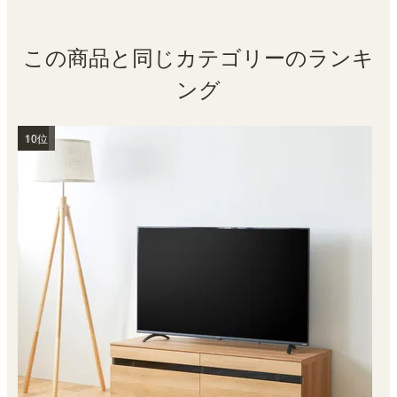
この商品と同じカテゴリーのランキ
ング
1位
2位
3位
4位
5位
6位
7位
8位
9位
10位