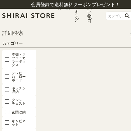
商
特
ラ
お
会員登録で送料無料クーポンプレゼント！
品
集
ン
買
キ
い
ン
物
グ
ガ
イ
ド
HOME
カテゴリー
テレビ台・ローボード
詳細検索
テレビ台・ローボード ロータイプ
テレビ台 幅120cm 高さ37cm ナチュラルブラウン 50V型対応 TVボード ローボ
カテゴリー
ード ナチュリカ NTU-3512HNA
本棚・ラ
ック・カ
ラーボッ
クス
テレビ
台・ロー
ボード
キッチン
収納
タンス・
チェスト
玄関収納
キャビネ
ット