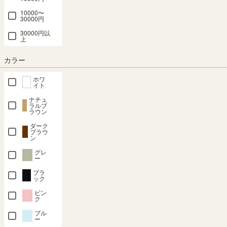
10000〜
30000円
30000円以
組立サービスとは？
上
カラー
ホワ
イト
ナチュ
最短お届け予定日
(目安)
ラルブ
ラウン
ダーク
〒
予定日を確認
ブラウ
ン
---
予定日:
グレ
ー
※在庫状況、実際の詳細な住所により変動する場合があります。
※正確なお届け予定日はご注文手続き画面にてご確認ください。
ブラ
ック
ピン
ク
ブル
在庫あり
ー