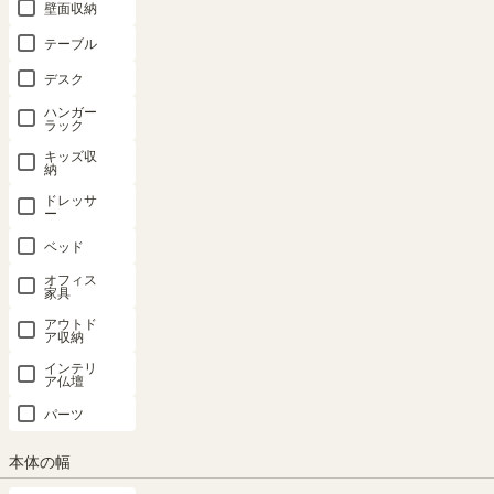
壁面収納
テーブル
デスク
ハンガー
ラック
キッズ収
納
ドレッサ
ー
ベッド
オフィス
家具
アウトド
ア収納
インテリ
ア仏壇
パーツ
本体の幅