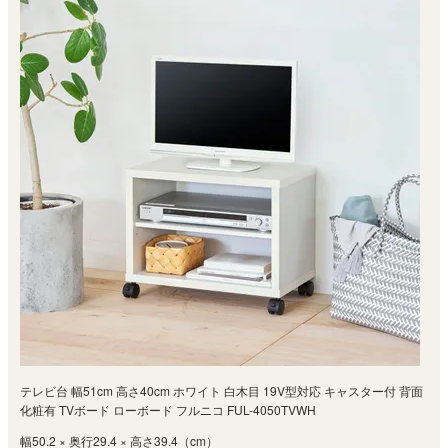
テレビ台 幅51cm 高さ40cm ホワイト 白木目 19V型対応 キャスター付 背面
化粧有 TVボード ローボード フルニコ FUL-4050TVWH
幅50.2 × 奥行29.4 × 高さ39.4（cm）