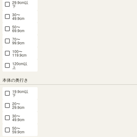
29.9cm以
下
30〜
49.9cm
50〜
テレビ台 幅120cm 高さ37cm ナチュラルブ
69.9cm
70〜
ラウン 50V型対応 TVボード ローボード ナ
99.9cm
チュリカ NTU-3512HNA
100〜
119.9cm
120cm以
幅120.0×奥行き41.9×高さ37.0（cm）
サイズ詳細
上
ナチュリカ
：
NTU-3512H-NA
本体の奥行き
4.7
（27）
SALE 8月20日15:00まで
テレビ台・ローボード 1位
19.9cm以
下
メルマガ or LINE登録で5%OFFクーポン進呈中！
20〜
→登録はこちらから
29.9cm
¥
19,800
税込
30〜
¥
17,820
10% OFF
49.9cm
/
178
pt（1%）
税込
50〜
59.9cm