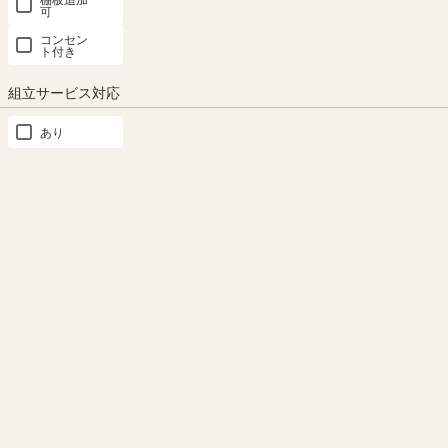
みんなのSNS投稿写真集
可
コンセン
ト付き
InstagramやRoomclipで投稿していただいたこの商品の写真をご紹介
しています。
組立サービス対応
紹介時にはSHIRAI STOREスタッフからご連絡後、みなさんの写真
を掲載します。#shirai_fanをつけてお気に入りのアイテムをぜひ投
あり
稿してください！
商品の特長