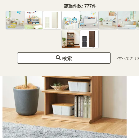
該当件数:
777
件
¥ 16,800
(税込)
検索
×すべてクリ