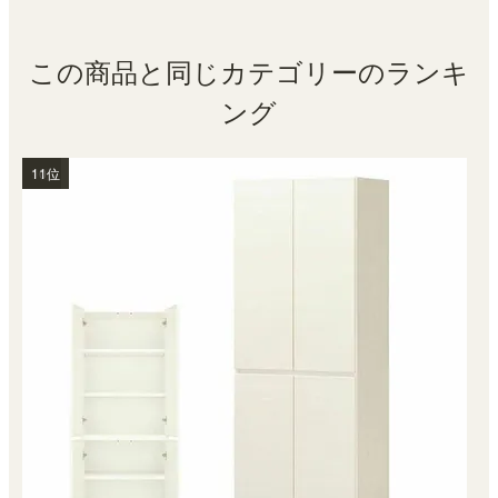
この商品と同じカテゴリーのランキ
ング
1位
2位
3位
4位
5位
6位
7位
9位
10位
11位