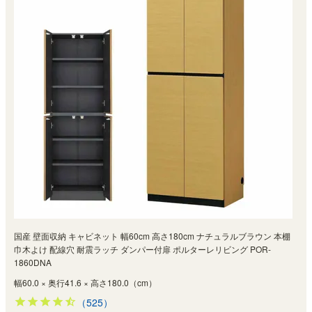
国産 壁面収納 キャビネット 幅60cm 高さ180cm ナチュラルブラウン 本棚
巾木よけ 配線穴 耐震ラッチ ダンパー付扉 ポルターレリビング POR-
1860DNA
幅60.0 × 奥行41.6 × 高さ180.0（cm）
（525）