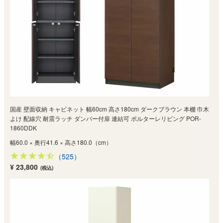
国産 壁面収納 キャビネット 幅60cm 高さ180cm ダークブラウン 本棚 巾木
よけ 配線穴 耐震ラッチ ダンパー付扉 連結可 ポルターレリビング POR-
1860DDK
幅60.0 × 奥行41.6 × 高さ180.0（cm）
（525）
¥ 23,800
(税込)