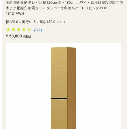
国産 壁面収納 テレビ台 幅120cm 高さ180cm ホワイト 白木目 50V型対応 巾
木よけ 配線穴 耐震ラッチ ダンパー付扉 ポルターレリビング POR-
1812TVWH
幅120.0 × 奥行41.6 × 高さ180.0（cm）
（61）
¥ 53,800
(税込)