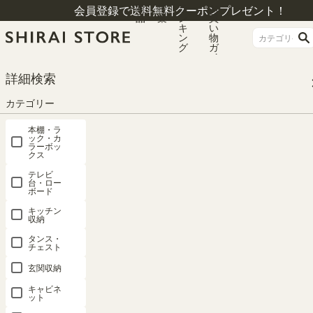
商
特
ラ
お
会員登録で送料無料クーポンプレゼント！
品
集
ン
買
キ
い
ン
物
グ
ガ
イ
ド
HOME
カテゴリー
壁面収納
クローゼット用壁面収納
詳細検索
国産 クローゼット ハンガーラック 棚 幅80cm 高さ200cm ホワイト 白 連結可
能 巾木よけ付 衣類収納 壁面収納 ポルターレクローク POC-2080TPWH
カテゴリー
本棚・ラ
ック・カ
ラーボッ
クス
テレビ
台・ロー
ボード
キッチン
収納
タンス・
チェスト
玄関収納
キャビネ
ット