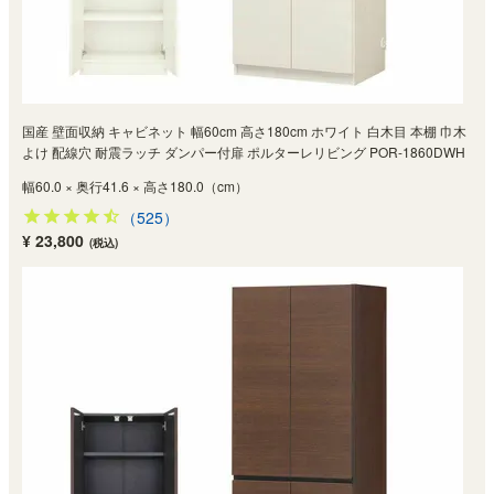
国産 壁面収納 キャビネット 幅60cm 高さ180cm ホワイト 白木目 本棚 巾木
よけ 配線穴 耐震ラッチ ダンパー付扉 ポルターレリビング POR-1860DWH
幅60.0 × 奥行41.6 × 高さ180.0（cm）
（525）
¥ 23,800
(税込)