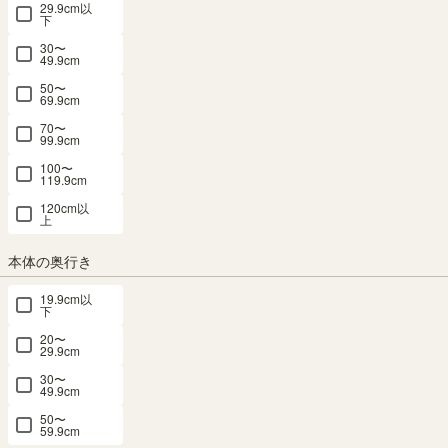
29.9cm以
国産 クローゼット ハンガーラック 棚 幅
下
80cm 高さ200cm ホワイト 白 連結可能 巾
30〜
49.9cm
木よけ付 衣類収納 壁面収納 ポルターレク
50〜
69.9cm
ローク POC-2080TPWH
70〜
99.9cm
幅80.0 × 奥行39.4 × 高さ200.0（cm）
100〜
サイズ詳細
119.9cm
ポルターレクローク
：
POC-2080TP-WH
120cm以
4.7
（3）
上
メルマガ or LINE登録で5%OFFクーポン進呈中！
本体の奥行き
→登録はこちらから
¥
24,800
19.9cm以
税込
/
248
pt（1%）
下
20〜
送料個別
¥
1,220
29.9cm
30〜
49.9cm
サイズ
50〜
横幅：60cm
横幅：80cm
59.9cm