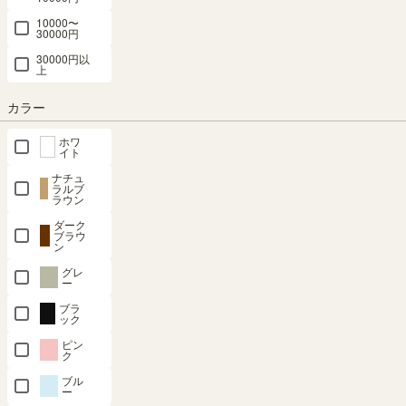
クーポンは注文手続き画面にてご利用いただけます
10000〜
30000円
30000円以
商品についてのお問い合わせ
上
カラー
対応商品
ホワ
イト
ナチュ
ラルブ
ラウン
追加移動棚
幅60cm・2段ハンガーラック
幅60cm・棚付きハンガー
ダーク
ブラウ
ン
グレ
ー
ブラ
幅60cm・ラック
幅80cm・2段ハンガーラック
幅80cm・ラック
ック
ピン
ク
SHARE
ブル
ー