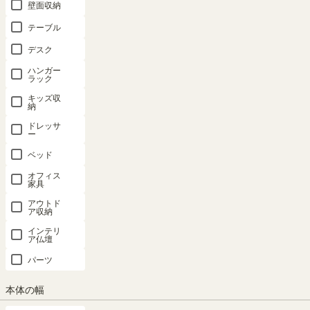
壁面収納
テーブル
デスク
ハンガー
ラック
キッズ収
納
ドレッサ
ー
ベッド
オフィス
家具
アウトド
ア収納
インテリ
ア仏壇
パーツ
本体の幅