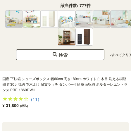
該当件数:
777
件
検索
×すべてクリ
国産 下駄箱 シューズボックス 幅60cm 高さ180cm ホワイト 白木目 洗える樹脂
棚 約30足収納 巾木よけ 耐震ラッチ ダンパー付扉 壁面収納 ポルターレエントラ
ンス PRE-1860DWH
（11）
¥ 31,800
(税込)