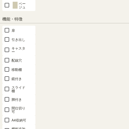
ベー
ジュ
商品の特長
機能・特徴
扉
引き出し
キャスタ
ー
配線穴
移動棚
鏡付き
スライド
棚
安心のF☆☆☆☆
畳んだ衣類がぴったり収ま
脚付き
る奥行
長期間閉めきった空間で使われ
間仕切り
ることを考慮した低ホルムアル
棚板の奥行有効内寸は約
可
デヒド設計です。
35cm。畳んだ衣類がぴったり
A4収納可
収まる奥行です。
棚板追加