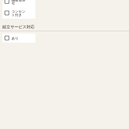
可
コンセン
ト付き
組立サービス対応
あり
もっと見る
移動棚
追加棚板
類似商品との比較
1枚の棚板は可動式。収納物の
棚板がもっと必要な方に。1枚
サイズにあわせて棚の高さを変
から購入出来る棚板のみ（取付
表示中
えることができます。
部品付）の販売をしています。
POC-W80-WH
をご購入くださ
い。