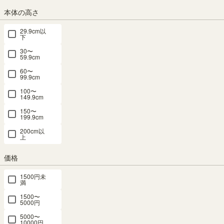
本体の高さ
組立サービス
29.9cm以
下
この商品は組立サービスをご利用いただけません。
30〜
59.9cm
60〜
最短お届け予定日
(目安)
99.9cm
100〜
149.9cm
〒
予定日を確認
150〜
199.9cm
---
予定日:
200cm以
※在庫状況、実際の詳細な住所により変動する場合があります。
上
※正確なお届け予定日はご注文手続き画面にてご確認ください。
価格
1500円未
満
在庫あり
1500〜
5000円
カートに入れる
5000〜
10000円