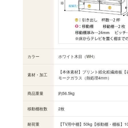
高さ調節できる移動棚
上部扉内の2枚の棚板は3cm間隔で調節できる移
カラー
ホワイト木目（WH）
動棚です。棚ストッパーで固定できるので、不注
意で棚が落ちることなく安心して使うことができ
ます。
【本体素材】プリント紙化粧繊維板【
素材・加工
モークガラス（熱処理4mm）
商品重量
約56.5kg
移動棚枚数
2枚
耐荷重
【TV用中棚】50kg【移動棚・棚板】10