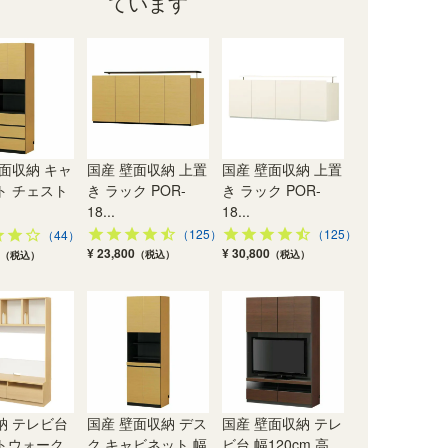
ています
面収納 キャ
国産 壁面収納 上置
国産 壁面収納 上置
ト チェスト
き ラック POR-
き ラック POR-
18...
18...
（125）
（125）
（44）
¥ 23,800
¥ 30,800
（税込）
（税込）
（税込）
納 テレビ台
国産 壁面収納 デス
国産 壁面収納 テレ
トウォーク
ク キャビネット 幅
ビ台 幅120cm 高