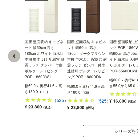
テレビなどの配線用穴
テレビ用中棚には配線を通す穴があるので、テレ
ビの電源コードなどを隠しながら配線できます。
国産 壁面収納 キャビネ
国産 壁面収納 キャビネ
国産 壁面収納 上
ット 幅60cm 高さ
ット 幅60cm 高さ
ック POR-1860
180cm ホワイト 白木目
180cm ダークブラウン
幅60cm 高さ55c
本棚 巾木よけ 配線穴 耐
本棚 巾木よけ 配線穴 耐
イト 白木目 天
震ラッチ ダンパー付扉
震ラッチ ダンパー付扉
り ポルターレリ
ポルターレリビング
連結可 ポルターレリビ
POR-5560DUW
POR-1860DWH
ング POR-1860DDK
幅60.0 × 奥行41.
幅60.0 × 奥行41.6 × 高
さ55.0から65.0
幅60.0 × 奥行41.6 × 高
さ180.0（cm）
さ180.0（cm）
（525）
（525）
¥ 16,800
(税込)
¥ 23,800
¥ 23,800
(税込)
(税込)
シリーズを