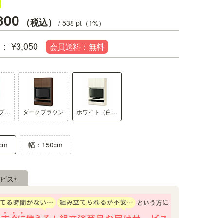
800
税込
/
538
pt（1%）
¥
3,050
壁面システム収納シリーズ
同シリーズの商品を組み合わせてス
ナチュラルブラウン
ダークブラウン
ホワイト（白木目）
テム収納です。壁面を収納に変えて
ります。
cm
幅：150cm
ビス
(必
須)