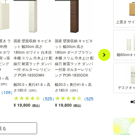
引き出し収納
DVDやリビング小物の収納に使える引き出し収
上置き サ
納。DVDはタイトル面を上にして左右合わせて約
110枚収納できます。全部引き出して奥まで見渡
せるフルスライドレール仕様です。
置き ラ
国産 壁面収納 キャビネ
国産 壁面収納 キャビネ
国産 壁面収納 デスク 
WH用
ット 幅30cm 高さ
ット 幅30cm 高さ
ャビネット 幅60cm 高
m ホワ
180cm ホワイト 白木目
180cm ダークブラウン
さ180cm ホワイト 白木
幅60cm
井突っ張
本棚 スリム 巾木よけ 配
本棚 スリム 巾木よけ 配
目 スライド棚 巾木よけ
ビング
線穴 耐震ラッチ ダンパ
線穴 耐震ラッチ ダンパ
配線穴 耐震ラッチ ポル
H
ー付 ポルターレリビン
ー付扉 ポルターレリビ
ターレリビング POR-
グ POR-1830DWH
ング POR-1830DDK
1860DESKWH
6 × 高
（cm）
幅60.0 × 奥行41.6 × 高
幅30.0 × 奥行41.6 × 高
幅30.0 × 奥行41.6 × 高
デスクキ
さ180.0（cm）
さ180.0（cm）
さ180.0（cm）
（109）
（56
（525）
（525）
¥ 29,800
¥ 19,800
¥ 19,800
(税込)
(税込)
(税込)
見る