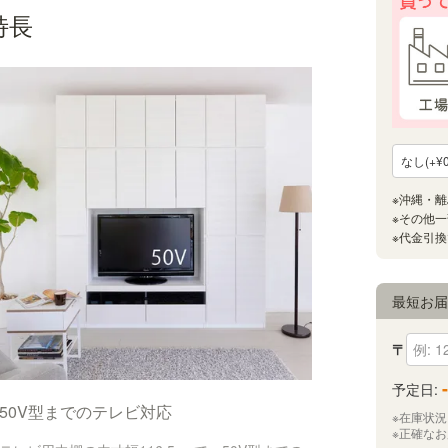
特長
最短お
〒
-
予定日:
50V型までのテレビ対応
※在庫状
※正確な