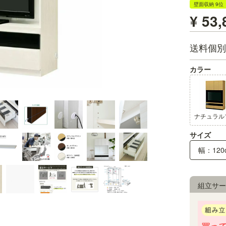
壁面収納 9位
¥
53,
送料個別
カラー
サイズ
幅：120
組立サー