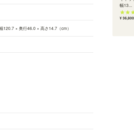
幅13...
¥ 36,800
幅120.7 × 奥行46.0 × 高さ14.7（cm）
ぴったり設置できる連結ボルト付き
付属の「連結ボルト」で、左右に並べた商品同士
を連結できます。商品間を隙間なくぴったりと設
置することができます。ボルトを隠すキャップ付
きです。