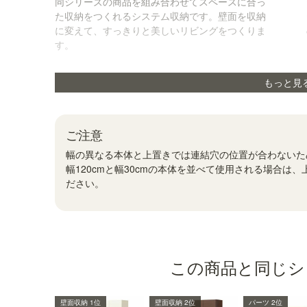
同シリーズの商品を組み合わせてスペースに合っ
た収納をつくれるシステム収納です。壁面を収納
に変えて、すっきりと美しいリビングをつくりま
す。
もっと見
ご注意
幅の異なる本体と上置きでは連結穴の位置が合わないた
幅120cmと幅30cmの本体を並べて使用される場合は、上
ださい。
この商品と同じシ
壁面収納 1位
壁面収納 2位
パーツ 2位