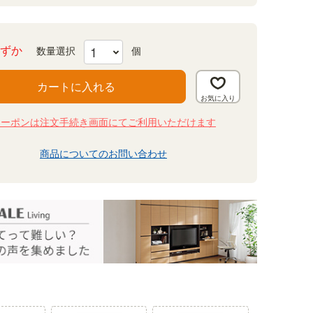
ずか
カートに入れる
クーポンは注文手続き画面にてご利用いただけます
商品についてのお問い合わせ
壁面収納 6位
壁面収納 7位
パーツ 5位
パー