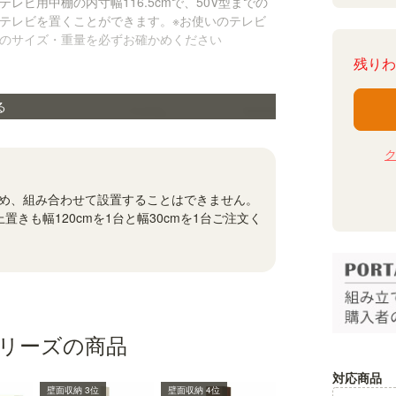
テレビ用中棚の内寸幅116.5cmで、50V型までの
テレビを置くことができます。※お使いのテレビ
のサイズ・重量を必ずお確かめください
残りわ
る
め、組み合わせて設置することはできません。
置きも幅120cmを1台と幅30cmを1台ご注文く
リーズの商品
対応商品
壁面収納 3位
壁面収納 4位
壁面収納 5位