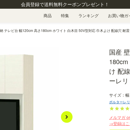
会員登録で送料無料クーポンプレゼント！
商品
特集
ランキング
お買い物ガ
納 テレビ台 幅120cm 高さ180cm ホワイト 白木目 50V型対応 巾木よけ 配線穴 耐
国産 壁
180c
け 配
ーレリビ
幅
ポルターレリ
メルマガ o
→登録はこ