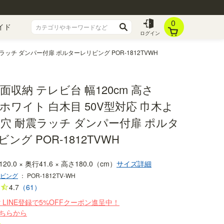
0
イド
ログイン
震ラッチ ダンパー付扉 ポルターレリビング POR-1812TVWH
面収納 テレビ台 幅120cm 高さ
m ホワイト 白木目 50V型対応 巾木よ
線穴 耐震ラッチ ダンパー付扉 ポルタ
ング POR-1812TVWH
120.0 × 奥行41.6 × 高さ180.0（cm）
サイズ詳細
ビング
：
POR-1812TV-WH
4.7
（61）
r LINE登録で5%OFFクーポン進呈中！
ちらから