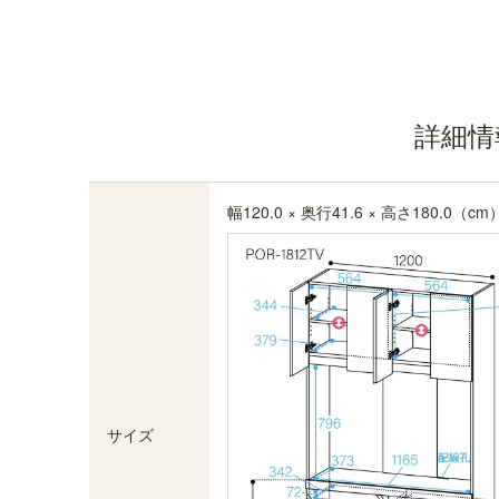
すっきり配線構造
下に通したテレビやAV機器などのコードは、側板
詳細情
にある配線穴から外に出すことができます。ま
た、同シリーズの商品と左右連結したときも側板
の配線穴から左右に配線できます。※画像はイメ
幅120.0 × 奥行41.6 × 高さ180.0（cm
ージです
サイズ