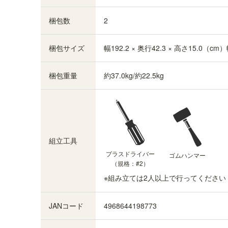
梱包数
2
梱包サイズ
幅192.2 × 奥行42.3 × 高さ15.0（cm）
梱包重量
約37.0kg/約22.5kg
静かに開閉できるダンパー付き扉
扉がゆっくり閉じるダンパー機能付き。静かに扉
を開閉できます。
組立工具
プラスドライバー
ゴムハンマー
（規格：#2）
※組み立ては2人以上で行ってください
JANコード
4968644198773