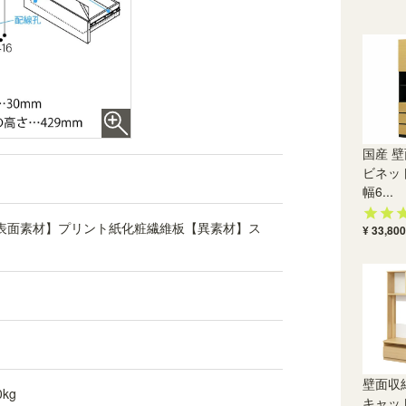
安全機能耐震ラッチ
国産 壁
扉は耐震ラッチ付き。地震などの振動で扉が開く
ビネッ
ことを防いでくれる、安心機能です。
幅6...
表面素材】プリント紙化粧繊維板【異素材】ス
¥ 33,800
壁面収
kg
キャッ