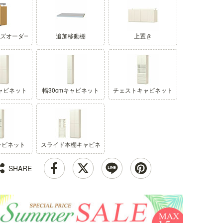
イズオーダー
追加移動棚
上置き
キ
国産 壁面収納 キャビネ
国産 壁面収納 キャビネ
国産 壁面収納 上置き ラ
国産
ット チェスト 幅60cm
ット 幅60cm 高さ
ック POR-1860DK用 幅
186
551
高さ180cm ホワイト 白
180cm ナチュラルブラ
60cm 高さ55cm ダーク
キャビネット
幅30cmキャビネット
チェストキャビネット
付金
木目 飾り棚 巾木よけ 配
ウン 本棚 巾木よけ 配線
ブラウン 天井突っ張り
ーク
線穴 耐震ラッチ ポルタ
穴 耐震ラッチ ダンパー
ポルターレリビング
ター
ーレリビング POR-
付扉 ポルターレリビン
POR-5560DUDK
W60
1860DHWH
グ POR-1860DNA
幅60.0 × 奥行41.6 × 高
幅56
幅60.0 × 奥行41.6 × 高
さ55.0から65.0（cm）
幅60.0 × 奥行41.6 × 高
ャビネット
スライド本棚キャビネット
さ2
さ180.0（cm）
さ180.0（cm）
（125）
）
（44）
（525）
¥ 16,800
(税込)
SHARE
¥ 2
¥ 33,800
¥ 23,800
(税込)
(税込)