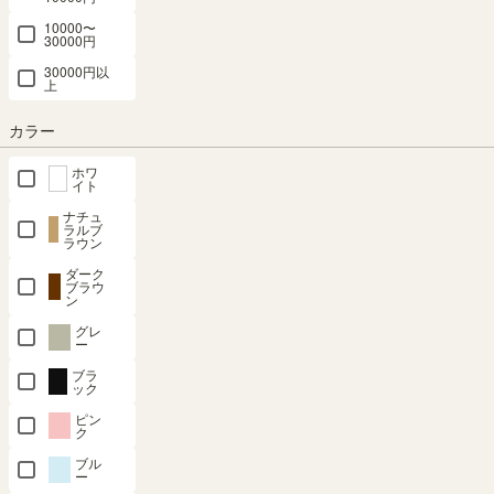
10000〜
30000円
30000円以
上
組立サービスとは？
カラー
ホワ
イト
ナチュ
ラルブ
最短お届け予定日
(目安)
ラウン
ダーク
ブラウ
〒
予定日を確認
ン
グレ
予定日:
在庫がないため表示できません
ー
※在庫状況、実際の詳細な住所により変動する場合があります。
ブラ
※正確なお届け予定日はご注文手続き画面にてご確認ください。
ック
ピン
ク
ブル
申し訳ございません。ただいま在庫がございません。
ー