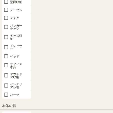
壁面収納
テーブル
デスク
ハンガー
ラック
キッズ収
納
ドレッサ
ー
ベッド
オフィス
家具
アウトド
ア収納
インテリ
ア仏壇
パーツ
本体の幅