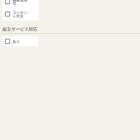
可
コンセン
ト付き
幅60cmキャビネット
幅30cmキャビネット
チェストキャビネット
組立サービス対応
あり
デスクキャビネット
スライド本棚キャビネット
SHARE
商品の特長