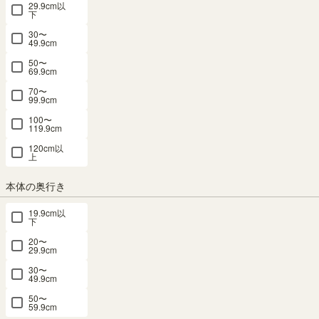
29.9cm以
下
30〜
49.9cm
50〜
国産 壁面収納 テレビ台 幅150cm 高さ
69.9cm
180cm ホワイト 白木目 65V型対応 巾木よ
70〜
99.9cm
け 配線穴 耐震ラッチ ダンパー付扉 リビン
100〜
119.9cm
グ収納 ポルターレリビング POR-
120cm以
上
1815TVWH
本体の奥行き
幅150.0 × 奥行41.6 × 高さ180.0（cm）
サイズ詳細
19.9cm以
ポルターレリビング
：
POR-1815TV-WH
下
4.7
（61）
20〜
29.9cm
メルマガ or LINE登録で5%OFFクーポン進呈中！
→登録はこちらから
30〜
49.9cm
¥
66,800
税込
/
668
pt（1%）
50〜
59.9cm