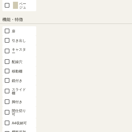
「2026/9/17」
次回の入荷日は
頃の予定です。
ベー
ジュ
再入荷したらメールを受け取る
機能・特徴
扉
商品についてのお問い合わせ
引き出し
キャスタ
ー
配線穴
移動棚
鏡付き
スライド
棚
対応商品
脚付き
間仕切り
可
A4収納可
上置き サイズオーダー
追加移動棚
上置き
棚板追加