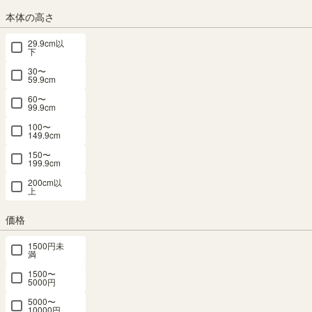
送料個別
¥
3,470
本体の高さ
カラー
29.9cm以
下
30〜
59.9cm
60〜
ナチュラルブラウン
ダークブラウン
ホワイト（白木目）
99.9cm
100〜
サイズ
149.9cm
幅：120cm
幅：150cm
150〜
199.9cm
200cm以
上
組立サービス
(必
価格
須)
1500円未
満
1500〜
5000円
5000〜
10000円