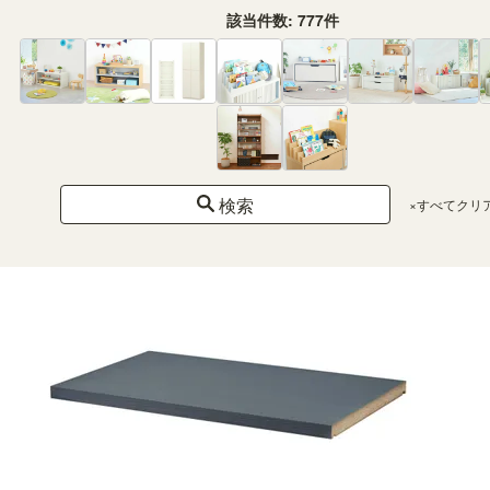
該当件数:
777
件
国産 壁面収納 上置き ラック POR-1860DK用 幅60cm 高さ55cm ダークブラウン
天井突っ張り ポルターレリビング POR-5560DUDK
幅60.0 × 奥行41.6 × 高さ55.0から65.0（cm）
（125）
¥ 16,800
(税込)
検索
×すべてクリ