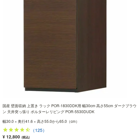
国産 壁面収納 上置き ラック POR-1830DDK用 幅30cm 高さ55cm ダークブラウ
ン 天井突っ張り ポルターレリビング POR-5530DUDK
幅30.0 × 奥行41.6 × 高さ55.0から65.0（cm）
（125）
¥ 12,800
(税込)