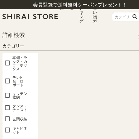
商
特
ラ
お
会員登録で送料無料クーポンプレゼント！
品
集
ン
買
キ
い
ン
物
グ
ガ
イ
ド
HOME
カテゴリー
壁面収納
リビング用壁面収納
詳細検索
国産 壁面収納 テレビ台 幅150cm 高さ180cm ホワイト 白木目 65V型対応 巾木
よけ 配線穴 耐震ラッチ ダンパー付扉 リビング収納 ポルターレリビング POR-1
カテゴリー
815TVWH
本棚・ラ
ック・カ
ラーボッ
クス
テレビ
台・ロー
ボード
キッチン
収納
タンス・
チェスト
玄関収納
キャビネ
ット