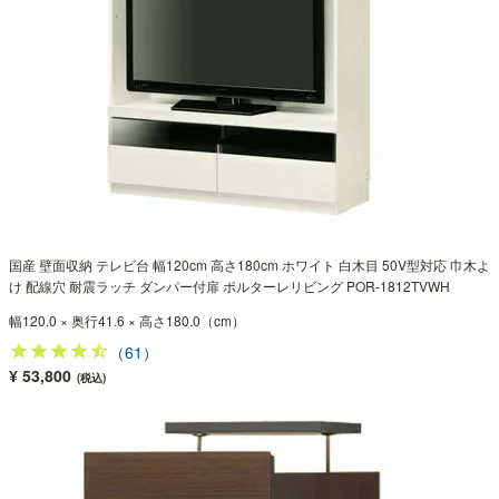
国産 壁面収納 テレビ台 幅120cm 高さ180cm ホワイト 白木目 50V型対応 巾木よ
け 配線穴 耐震ラッチ ダンパー付扉 ポルターレリビング POR-1812TVWH
幅120.0 × 奥行41.6 × 高さ180.0（cm）
（61）
¥ 53,800
(税込)