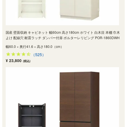
国産 壁面収納 キャビネット 幅60cm 高さ180cm ホワイト 白木目 本棚 巾木
よけ 配線穴 耐震ラッチ ダンパー付扉 ポルターレリビング POR-1860DWH
幅60.0 × 奥行41.6 × 高さ180.0（cm）
（525）
¥ 23,800
(税込)