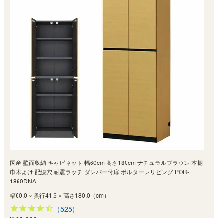
国産 壁面収納 キャビネット 幅60cm 高さ180cm ナチュラルブラウン 本棚
巾木よけ 配線穴 耐震ラッチ ダンパー付扉 ポルターレリビング POR-
1860DNA
幅60.0 × 奥行41.6 × 高さ180.0（cm）
（525）