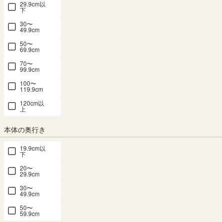
29.9cm以
下
30〜
49.9cm
50〜
69.9cm
70〜
99.9cm
国産 壁面収納 キャビネット 幅30cm 高さ
100〜
180cm ナチュラルブラウン 本棚 スリム 巾
119.9cm
木よけ 配線穴 耐震ラッチ ダンパー ポルタ
120cm以
上
ーレリビング POR-1830DNA
本体の奥行き
幅30.0 × 奥行41.6 × 高さ180.0（cm）
サイズ詳細
19.9cm以
下
ポルターレリビング
：
POR-1830D-NA
20〜
4.7
（525）
29.9cm
メルマガ or LINE登録で5%OFFクーポン進呈中！
30〜
→登録はこちらから
49.9cm
50〜
壁面収納 10位
59.9cm