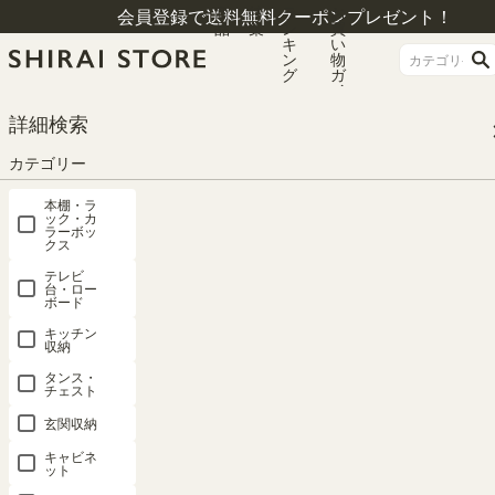
商
特
ラ
お
会員登録で送料無料クーポンプレゼント！
品
集
ン
買
キ
い
ン
物
グ
ガ
イ
ド
HOME
カテゴリー
壁面収納
リビング用壁面収納
詳細検索
国産 壁面収納 キャビネット 幅30cm 高さ180cm ナチュラルブラウン 本棚 ス
リム 巾木よけ 配線穴 耐震ラッチ ダンパー ポルターレリビング POR-1830DNA
カテゴリー
本棚・ラ
ック・カ
ラーボッ
クス
テレビ
台・ロー
ボード
キッチン
収納
タンス・
チェスト
玄関収納
キャビネ
ット