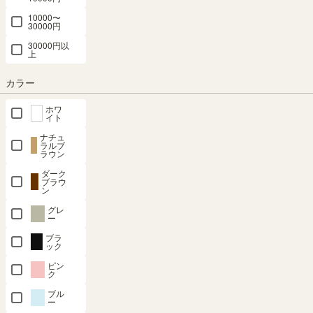
10000〜
30000円
30000円以
上
カラー
組立サービスとは？
ホワ
イト
ナチュ
ラルブ
ラウン
ダーク
ブラウ
最短お届け予定日
(目安)
ン
グレ
〒
予定日を確認
ー
ブラ
---
予定日:
ック
※在庫状況、実際の詳細な住所により変動する場合があります。
ピン
ク
※正確なお届け予定日はご注文手続き画面にてご確認ください。
ブル
ー