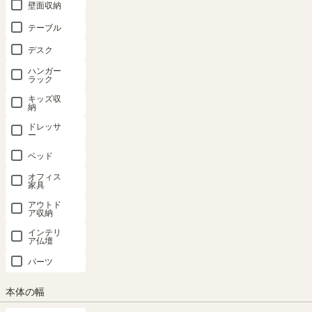
壁面収納
テーブル
デスク
ハンガー
ラック
キッズ収
納
ドレッサ
ー
ベッド
オフィス
家具
アウトド
ア収納
インテリ
ア仏壇
パーツ
本体の幅