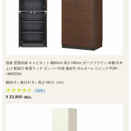
国産 壁面収納 キャビネット 幅60cm 高さ180cm ダークブラウン 本棚 巾木
よけ 配線穴 耐震ラッチ ダンパー付扉 連結可 ポルターレリビング POR-
1860DDK
幅60.0 × 奥行41.6 × 高さ180.0（cm）
（525）
¥ 23,800
(税込)