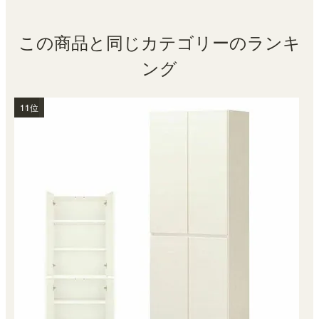
この商品と同じカテゴリーのランキ
ング
1位
2位
3位
4位
5位
6位
7位
9位
10位
11位