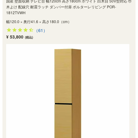
国産 壁面収納 テレビ台 幅120cm 高さ180cm ホワイト 白木目 50V型対応 巾
木よけ 配線穴 耐震ラッチ ダンパー付扉 ポルターレリビング POR-
1812TVWH
幅120.0 × 奥行41.6 × 高さ180.0（cm）
（61）
¥ 53,800
(税込)