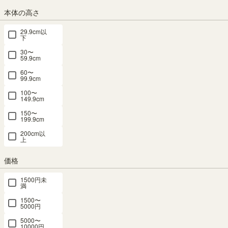
¥
19,800
税込
/
198
pt（1%）
本体の高さ
送料個別
¥
2,050
29.9cm以
下
カラー
30〜
59.9cm
60〜
99.9cm
100〜
149.9cm
ナチュラルブラウン
ダークブラウン
ホワイト（白木目）
150〜
サイズ
199.9cm
横幅：30cm
200cm以
横幅：60cm
上
価格
組立サービス
1500円未
(必
満
須)
1500〜
5000円
5000〜
10000円