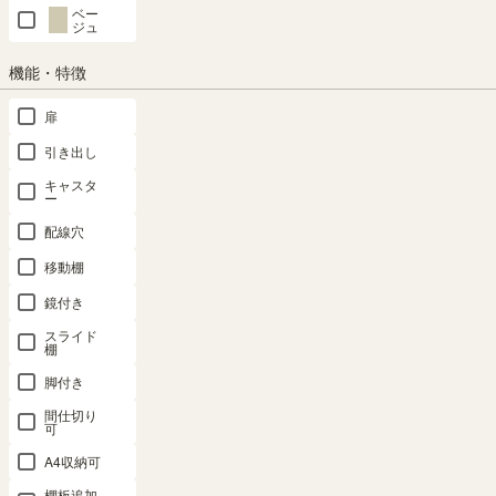
ベー
ジュ
残りわずか
機能・特徴
カートに入れる
扉
クーポンは注文手続き画面にてご利用いただけます
引き出し
キャスタ
ー
商品についてのお問い合わせ
配線穴
移動棚
鏡付き
スライド
棚
脚付き
間仕切り
可
対応商品
A4収納可
棚板追加