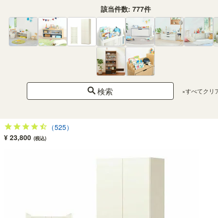
該当件数:
777
件
検索
×すべてクリ
国産 壁面収納 キャビネット 幅60cm 高さ180cm ダークブラウン 本棚 巾木よけ
配線穴 耐震ラッチ ダンパー付扉 連結可 ポルターレリビング POR-1860DDK
（525）
¥ 23,800
(税込)