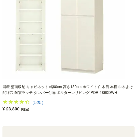
国産 壁面収納 キャビネット 幅60cm 高さ180cm ホワイト 白木目 本棚 巾木よけ
配線穴 耐震ラッチ ダンパー付扉 ポルターレリビング POR-1860DWH
（525）
¥ 23,800
(税込)