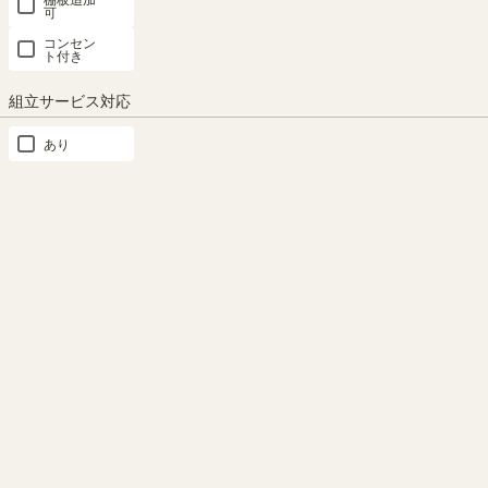
可
上置き サイズオーダー
追加移動棚
上置き
コンセン
ト付き
組立サービス対応
あり
幅60cmキャビネット
チェストキャビネット
デスクキャビネット
スライド本棚キャビネット
幅120cmテレビ台
幅150cmテレビ台
SHARE
商品の特長