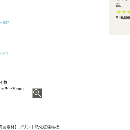
高...
¥ 19,800
別売上置きの天井突っ張り機能
別売の上置きPOR-5530DUWHと合わせて使う
と、天井に突っ張って使えるので倒れにくく安定
性が増します。※画像はPOR-5530DUWH
表面素材】プリント紙化粧繊維板