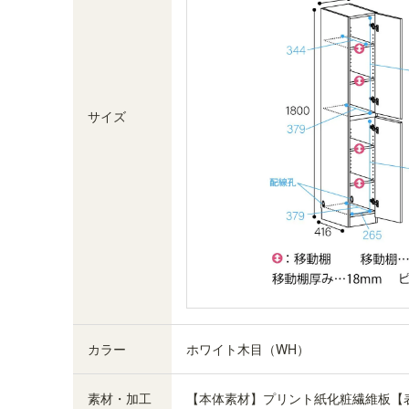
サイズ
免震補助バンド付き
家具と壁を固定して、地震などでの前倒れをしに
くくする免震補助バンドが付属しています。※画
像はイメージです
カラー
ホワイト木目（WH）
素材・加工
【本体素材】プリント紙化粧繊維板【