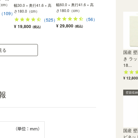
（cm）
幅60.0 × 奥行41.6 × 高
幅60.0 × 奥行41.6 × 高
幅30.0 × 奥行41.6 × 高
さ180.0（cm）
さ180.0（cm）
さ180.0（cm）
（109）
（56）
（44
（525）
¥ 29,800
¥ 33,800
¥ 19,800
(税込)
(税込)
(税込)
ぴったり設置できる連結ボルト付き
見る
付属の「連結ボルト」で、左右に並べた商品同士
国産 壁
を連結できます。商品間を隙間なくぴったりと設
き ラッ
置することができます。ボルトを隠すキャップ付
18...
きです。
¥ 12,800
報
壁面収納
国産 壁
ビネット