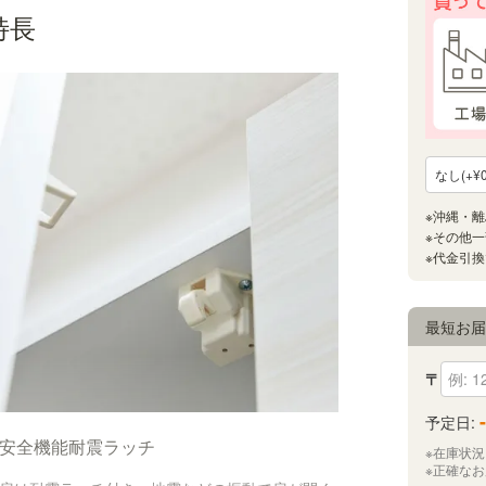
特長
最短お
〒
-
予定日:
安全機能耐震ラッチ
※在庫状
※正確な