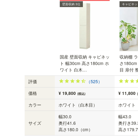
壁面収納 3位
キャビネッ
静かに開閉できるダンパー付き扉
扉がゆっくり閉じるダンパー機能付き。静かに扉
を開閉できます。
国産 壁面収納 キャビネッ
収納棚 ラ
ト 幅30cm 高さ180cm ホ
さ180c
ワイト 白木…
目 扉付 
評価
（525）
価格
¥ 19,800
¥ 11,800
(税込)
カラー
ホワイト（白木目）
ホワイト
幅30.0
幅43.0
サイズ
奥行41.6
奥行き39.
高さ180.0（cm）
高さ179.