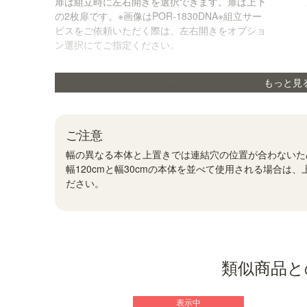
扉は組立時に左右開きを選択できます。扉は上下
の2枚扉です。※画像はPOR-1830DNA※組立サー
ビスをご依頼いただく際は、左右開きをオプショ
ン選択にてご指定ください。
もっと見
ご注意
幅の異なる本体と上置きでは連結穴の位置が合わないた
幅120cmと幅30cmの本体を並べて使用される場合は、上
ださい。
類似商品と
表示中