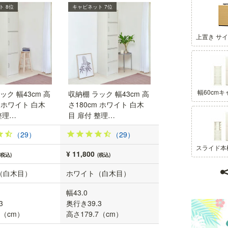
ト 8位
キャビネット 7位
棚ストッパー付き移動棚
棚ストッパーで移動棚を固定できるので、不注意
上置き サ
で棚が落ちることがなく安心して使うことができ
ます。
幅60cm
ック 幅43cm 高
収納棚 ラック 幅43cm 高
m ホワイト 白木
さ180cm ホワイト 白木
整理…
目 扉付 整理…
（29）
（29）
スライド本
¥ 11,800
(税込)
(税込)
（白木目）
ホワイト（白木目）
幅43.0
3
奥行き39.3
7（cm）
高さ179.7（cm）