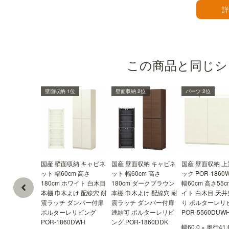
詳
すっきり配線構造
移動棚と背面板との間に空間があり、配線を下に
引くことができます。下に引いた配線は、最下段
この商品と同じシ
の側板にある配線穴から外に出すことができま
す。また、同シリーズの商品と左右連結をしたと
きも側板の配線穴から左右に配線できます。
壁面収納 1位
壁面収納 2位
パーツ 2位
国産 壁面収納 キャビネ
国産 壁面収納 キャビネ
国産 壁面収納 上
ット 幅60cm 高さ
ット 幅60cm 高さ
ック POR-1860
180cm ホワイト 白木目
180cm ダークブラウン
幅60cm 高さ55c
本棚 巾木よけ 配線穴 耐
本棚 巾木よけ 配線穴 耐
イト 白木目 天
震ラッチ ダンパー付扉
震ラッチ ダンパー付扉
り ポルターレリ
ポルターレリビング
連結可 ポルターレリビ
POR-5560DUW
POR-1860DWH
ング POR-1860DDK
幅60.0 × 奥行41.