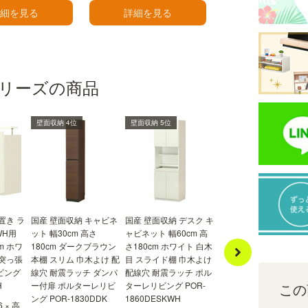
細を見る
詳細を見る
配線キャップ
配線穴に設置する配線キャップ付きです。配線を
しないときはキャップを閉じて穴を隠し、配線を
リーズの商品
するときはすっきりと見せることができます。
壁面収納 4位
壁面収納 5位
壁面収納 6位
置き ラ
国産 壁面収納 キャビネ
国産 壁面収納 デスク キ
国産 壁面収納 キャビネ
WH用
ット 幅30cm 高さ
ャビネット 幅60cm 高
ット チェスト 幅60cm
m ホワ
180cm ダークブラウン
さ180cm ホワイト 白木
高さ180cm ホワイト 白
井突っ張
本棚 スリム 巾木よけ 配
目 スライド棚 巾木よけ
木目 飾り棚 巾木よけ 
ビング
線穴 耐震ラッチ ダンパ
配線穴 耐震ラッチ ポル
線穴 耐震ラッチ ポルタ
H
ー付扉 ポルターレリビ
ターレリビング POR-
ーレリビング POR-
この
ング POR-1830DDK
1860DESKWH
1860DHWH
6 × 高