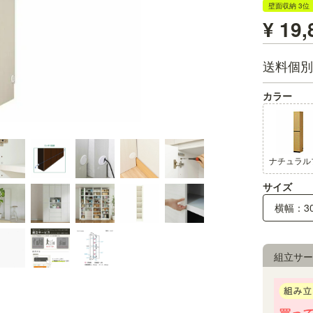
壁面収納 3位
¥
19,
送料個別
カラー
サイズ
横幅：30
組立サー