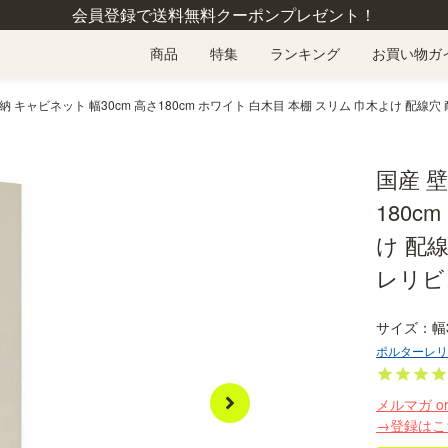
会員登録で送料無料クーポンプレゼント！
商品
特集
ランキング
お買い物ガ
納 キャビネット 幅30cm 高さ180cm ホワイト 白木目 本棚 スリム 巾木よけ 配線穴
国産 壁
180c
け 配
レリビン
幅
ポルターレリ
メルマガ o
→登録はこ