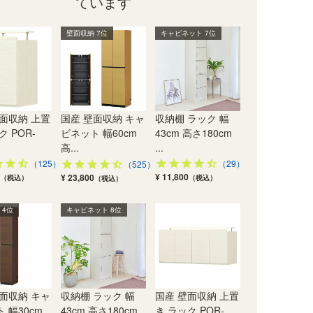
ています
幅56.5 × 奥行34.5 × 高
さ55.0から65.0（cm）
幅12
幅60.0 × 奥行41.6 × 高
さ2.4（cm）
さ18
さ180.0（cm）
（125）
壁面収納 7位
キャビネット 7位
（24）
）
（525）
¥ 16,800
(税込)
¥ 2,700
¥ 5
¥ 23,800
(税込)
(税込)
面収納 上置
国産 壁面収納 キャ
収納棚 ラック 幅
ク POR-
ビネット 幅60cm
43cm 高さ180cm
高...
...
（125）
（29）
（525）
¥ 11,800
¥ 23,800
（税込）
（税込）
（税込）
 4位
キャビネット 8位
面収納 キャ
収納棚 ラック 幅
国産 壁面収納 上置
 幅30cm
43cm 高さ180cm
き ラック POR-