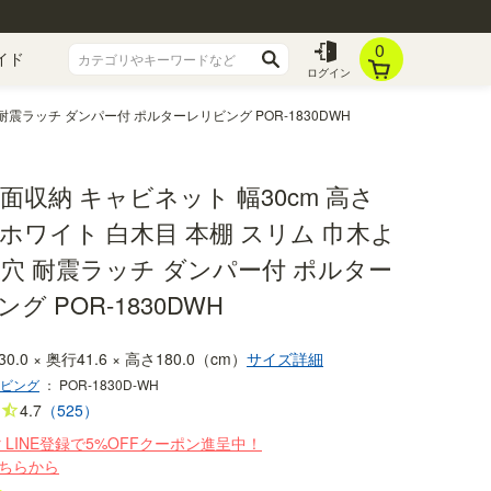
0
イド
ログイン
 耐震ラッチ ダンパー付 ポルターレリビング POR-1830DWH
面収納 キャビネット 幅30cm 高さ
m ホワイト 白木目 本棚 スリム 巾木よ
線穴 耐震ラッチ ダンパー付 ポルター
グ POR-1830DWH
30.0 × 奥行41.6 × 高さ180.0（cm）
サイズ詳細
ビング
：
POR-1830D-WH
4.7
（525）
r LINE登録で5%OFFクーポン進呈中！
ちらから