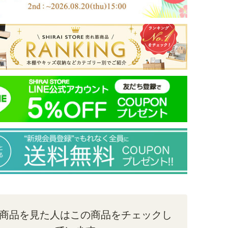
壁面収納 7位
パーツ 5位
パーツ 7位
壁面
国産 壁面収納 キャビネ
国産 壁面収納 上置き ラ
国産 追加移動棚 POR-
国産
ット 幅60cm 高さ
ック POR-1860DK用 幅
1860 1812TV 5560DU
幅12
5512DU NA DK用 棚取
180cm ナチュラルブラ
60cm 高さ55cm ダーク
ワイ
付金具付 ナチュラル ダ
配
ウン 本棚 巾木よけ 配線
ブラウン 天井突っ張り
応 
ークブラウン兼用 ポル
穴 耐震ラッチ ダンパー
ポルターレリビング
ラッ
ターレリビング POR-
付扉 ポルターレリビン
POR-5560DUDK
ルタ
商品を見た人はこの商品をチェックし
W60NADK
グ POR-1860DNA
181
幅60.0 × 奥行41.6 × 高