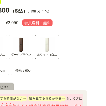
800
税込
/
198
pt（1%）
¥
2,050
扉の開閉向き
扉は組立時に左右開きを選択できます
ナチュラルブラウン
ダークブラウン
ホワイト（白木目）
POR-1830DNA※組立サービスを
ョン選択にてご指定ください。
cm
横幅：60cm
ビス
(必
須)