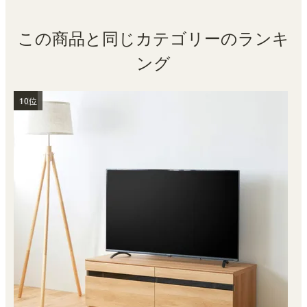
この商品と同じカテゴリーのランキ
ング
1位
2位
3位
4位
5位
6位
7位
8位
9位
10位