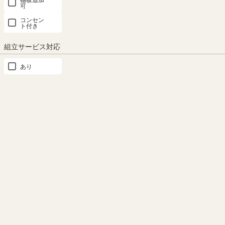
可
コンセン
「ジャパンディ」スタイル
75V型までのテレビ対応
ト付き
日本の伝統的な「和の要素」と
75V型までのテレビが置ける幅
組立サービス対応
「北欧の居心地の良さ」を組み
175.8cmのテレビ台です。※お
合わせたインテリアスタイル。
使いのテレビのサイズ・重量を
あり
和の印象を感じる家具を洋の空
必ずお確かめください。
間に取り入れて、心から安らげ
る空間を演出します。
もっと見る
類似商品との比較