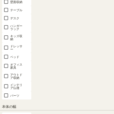
壁面収納
テーブル
デスク
ハンガー
ラック
キッズ収
納
ドレッサ
ー
ベッド
凛とした、やすらぎの場所。
オフィス
家具
ジャパンディスタイルのテレビ台。北欧の雰囲気をベースに和風をち
アウトド
ばめたデザインで心安らぐ空間をつくります。
ア収納
インテリ
ア仏壇
パーツ
本体の幅