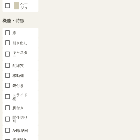
ベー
ジュ
商品についてのお問い合わせ
機能・特徴
扉
SHARE
引き出し
キャスタ
ー
配線穴
商品の特長
移動棚
鏡付き
スライド
棚
脚付き
間仕切り
可
A4収納可
棚板追加