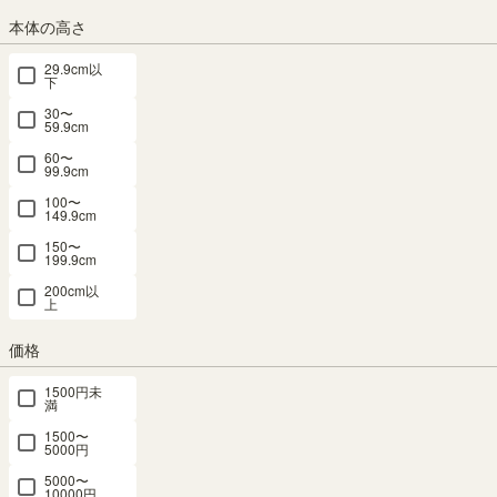
→登録はこちらから
本体の高さ
¥
26,800
税込
¥
22,780
15% OFF
29.9cm以
/
228
pt（1%）
税込
下
30〜
送料個別
¥
2,540
59.9cm
60〜
99.9cm
組立サービス
100〜
149.9cm
(必
150〜
須)
199.9cm
200cm以
上
価格
1500円未
満
1500〜
5000円
組立サービスとは？
5000〜
10000円