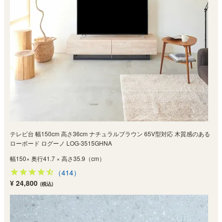
テレビ台 幅150cm 高さ36cm ナチュラルブラウン 65V型対応 木質感のある
ローボード ログーノ LOG-3515GHNA
幅150× 奥行41.7 × 高さ35.9（cm）
（414）
¥ 24,800
(税込)