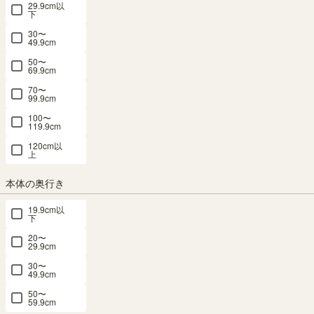
29.9cm以
下
30〜
49.9cm
50〜
69.9cm
70〜
99.9cm
100〜
テレビ台 幅176cm 高さ34cm 75V型対応
119.9cm
TVボード ローボード ナチュラルブラウン
120cm以
上
引き戸 収納 リビング ジャパンディ 北欧
本体の奥行き
アトモナ AMN-3518SDNA
19.9cm以
下
幅175.8 × 奥行43.5 × 高さ33.2（cm）
サイズ詳細
20〜
アトモナ
：
AMN-3518SD-NA
29.9cm
4.7
（7）
30〜
49.9cm
SALE 8月20日15:00まで
50〜
メルマガ or LINE登録で5%OFFクーポン進呈中！
59.9cm