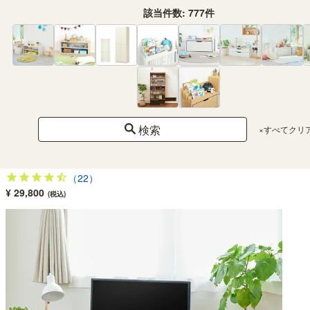
該当件数:
777
件
検索
×すべてクリ
キッチンカウンター レンジ台 食器棚 幅90cm 高さ90cm ナチュラルブラウン 引
出4段 メラミン天板 キッチン 家電 収納 コモピア CMA-9090HANA
（22）
¥ 29,800
(税込)