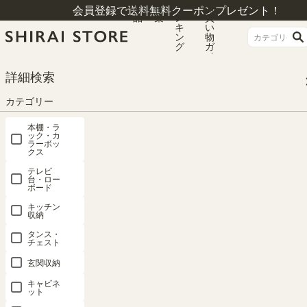
商
特
ラ
お
会員登録で送料無料クーポンプレゼント！
品
集
ン
買
キ
い
ン
物
グ
ガ
イ
ド
HOME
カテゴリー
テレビ台・ローボード
詳細検索
テレビ台・ローボード ロータイプ
テレビ台 幅176cm 高さ34cm 75V型対応 TVボード ローボード ナチュラルブラ
カテゴリー
ウン 引き戸 収納 リビング ジャパンディ 北欧 アトモナ AMN-3518SDNA
本棚・ラ
ック・カ
ラーボッ
クス
テレビ
台・ロー
ボード
キッチン
収納
タンス・
チェスト
玄関収納
キャビネ
ット