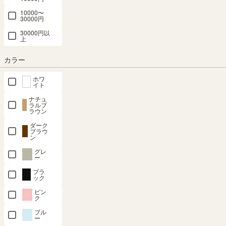
10000〜
30000円
30000円以
上
最短お届け予定日
(目安)
カラー
ホワ
〒
予定日を確認
イト
---
ナチュ
予定日:
ラルブ
ラウン
※在庫状況、実際の詳細な住所により変動する場合があります。
※正確なお届け予定日はご注文手続き画面にてご確認ください。
ダーク
ブラウ
ン
グレ
ー
在庫あり
ブラ
ック
カートに入れる
ピン
ク
ブル
クーポンは注文手続き画面にてご利用いただけます
ー