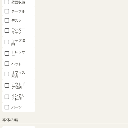
壁面収納
テーブル
デスク
ハンガー
ラック
キッズ収
納
ドレッサ
ー
ベッド
オフィス
家具
アウトド
ア収納
インテリ
追加移動棚 CEC-9065SL(小)用 棚取付金具
ア仏壇
付 ホワイト 白 キッチン収納 セシルナ
パーツ
CEC-W65SL2
本体の幅