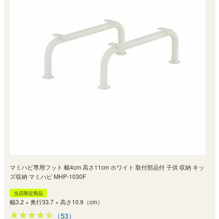
マミハピ専用フット 幅4cm 高さ11cm ホワイト 取付部品付 子供 収納 キッ
ズ収納 マミハピ MHP-1030F
当店限定商品
幅3.2 × 奥行33.7 × 高さ10.9（cm）
（53）