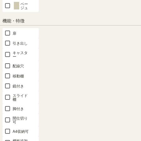
ベー
ジュ
もっと見る
機能・特徴
扉
引き出し
3cmごとに取り付け可能
この商品と同じシリーズの商品
キャスタ
ー
移動棚は収納物に合わせて3cm
配線穴
ごとに高さ調整ができます。
移動棚
鏡付き
スライド
棚
脚付き
間仕切り
可
A4収納可
棚板追加