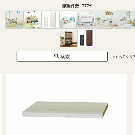
該当件数:
777
件
国産 壁面収納 上置き ラック POR-1860WH用 幅60cm 高さ55cm ホワイト
白木目 天井突っ張り ポルターレリビング POR-5560DUWH
幅60.0 × 奥行41.6 × 高さ55.0から65.0（cm）
（109）
¥ 16,800
(税込)
検索
×すべてクリ