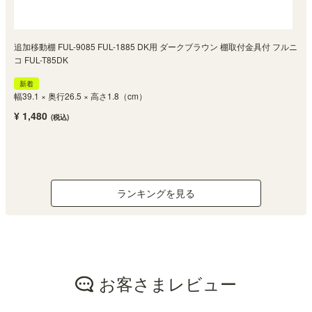
追加移動棚 FUL-9085 FUL-1885 DK用 ダークブラウン 棚取付金具付 フルニ
コ FUL-T85DK
新着
幅39.1 × 奥行26.5 × 高さ1.8（cm）
¥ 1,480
(税込)
ランキングを見る
お客さまレビュー