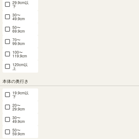
幅24.6 × 奥行35.5 × 高さ1.8（cm）
29.9cm以
下
セシルナ
：
CEC-W65SL2
30〜
SOLD OUT
49.9cm
メルマガ or LINE登録で5%OFFクーポン進呈中！
50〜
69.9cm
→登録はこちらから
¥
1,600
70〜
99.9cm
税込
/
16
pt（1%）
100〜
119.9cm
送料個別
¥
330
120cm以
上
組立サービス
本体の奥行き
この商品は組立サービスをご利用いただけません。
19.9cm以
下
20〜
29.9cm
最短お届け予定日
(目安)
30〜
49.9cm
〒
予定日を確認
50〜
59.9cm