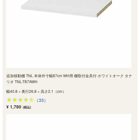
追加移動棚 TNL 本体外寸幅87cm WH用 棚取付金具付 ホワイトオーク タナ
リオ TNL-T87AWH
幅40.8 × 奥行26.8 × 高さ2.1（cm）
（33）
¥ 1,780
(税込)