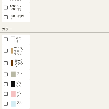
10000〜
30000円
30000円以
上
カラー
ホワ
イト
ナチュ
ラルブ
対応商品
移動棚用 棚受け金具（ダ
ラウン
ボ）付き
ダーク
CEC-9065SL（小）に対応した
ブラウ
ン
棚板です。
移動棚1枚のご注文につき、専
グレ
用の棚受け金具（ダボ）が4つ
ー
付属します。
ブラ
ック
ピン
ク
ブル
ー