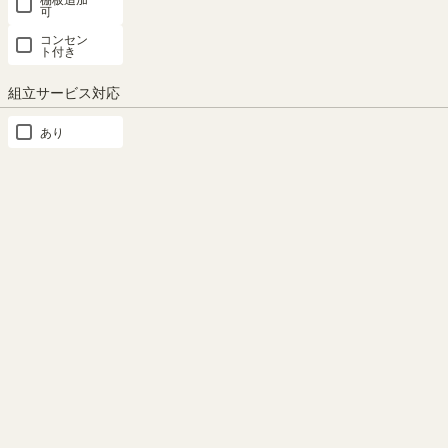
可
コンセン
ト付き
組立サービス対応
あり
キッチンワゴン 4段 幅53cm 高さ85cm ホワイト 白 メラミン天板 キャスター付
キッチン収納 セシルナ CEC-5540WAWH
SOLD OUT
幅52.8 × 奥行39.0 × 高さ84.5（cm）
（7）
¥ 10,800
(税込)