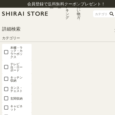
商
特
ラ
お
会員登録で送料無料クーポンプレゼント！
品
集
ン
買
キ
い
ン
物
グ
ガ
イ
ド
HOME
シリーズ一覧
セシルナ
詳細検索
追加移動棚 CEC-9065SL(小)用 棚取付金具付 ホワイト 白 キッチン収納 セシ
ルナ CEC-W65SL2
カテゴリー
本棚・ラ
ック・カ
ラーボッ
クス
テレビ
台・ロー
ボード
キッチン
収納
タンス・
チェスト
玄関収納
キャビネ
ット