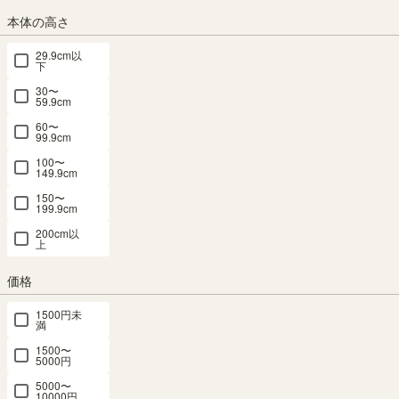
予定日:
在庫がないため表示できません
本体の高さ
※在庫状況、実際の詳細な住所により変動する場合があります。
※正確なお届け予定日はご注文手続き画面にてご確認ください。
29.9cm以
下
30〜
59.9cm
完売しました。
60〜
次回の入荷はございません。
99.9cm
100〜
149.9cm
商品についてのお問い合わせ
150〜
199.9cm
200cm以
上
SHARE
価格
1500円未
満
商品の特長
1500〜
5000円
5000〜
10000円