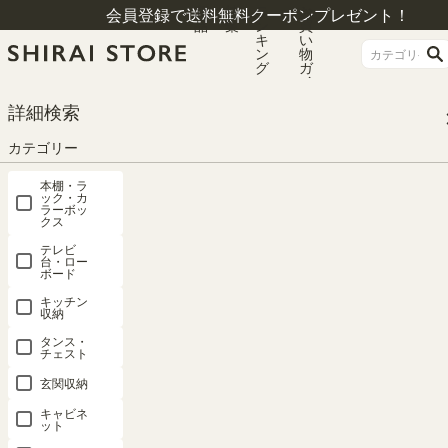
商
特
ラ
お
会員登録で送料無料クーポンプレゼント！
品
集
ン
買
キ
い
ン
物
グ
ガ
イ
ド
HOME
シリーズ一覧
コビナス
詳細検索
ミニラック L字 幅54cm 高さ36cm ホワイト 白木目 横置き可能 背面化粧有 本
棚 コビナス COB-3555KPZWH
カテゴリー
本棚・ラ
ック・カ
ラーボッ
クス
テレビ
台・ロー
ボード
キッチン
収納
タンス・
チェスト
玄関収納
キャビネ
ット