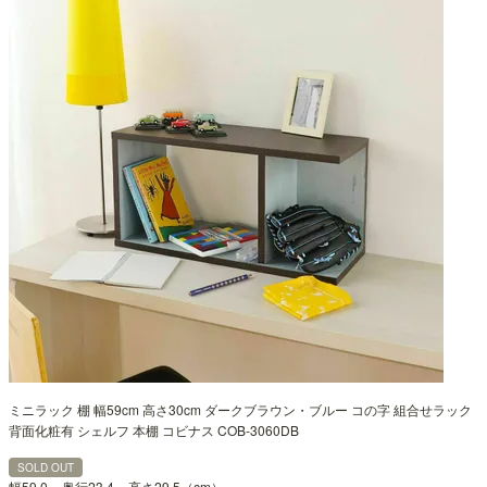
ミニラック 棚 幅59cm 高さ30cm ダークブラウン・ブルー コの字 組合せラック
背面化粧有 シェルフ 本棚 コビナス COB-3060DB
SOLD OUT
幅59.0 × 奥行23.4 × 高さ29.5（cm）