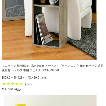
ミニラック 棚 幅59cm 高さ30cm ブラウン・ブラック コの字 組合せラック 背面
化粧有 シェルフ 本棚 コビナス COB-3060VK
幅59.0 × 奥行23.4 × 高さ29.5（cm）
（86）
¥ 2,580
(税込)