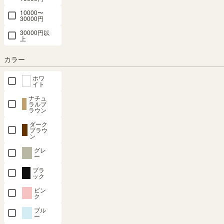
10000〜
30000円
30000円以
SHARE
上
カラー
ホワ
イト
商品の特長
ナチュ
ラルブ
ラウン
ダーク
ブラウ
ン
グレ
ー
ブラ
ック
ピン
ク
ブル
ー