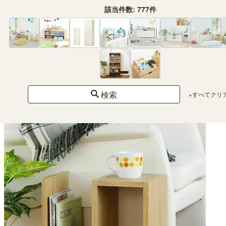
該当件数:
777
件
ミニラック S字 幅36cm 高さ36cm ダークブラウン 横置き可能 背面化粧有 本棚
コビナス COB-3535KSJDK
幅36.0 × 奥行23.4 × 高さ36.0（cm）
（9）
¥ 3,980
(税込)
検索
×すべてクリ