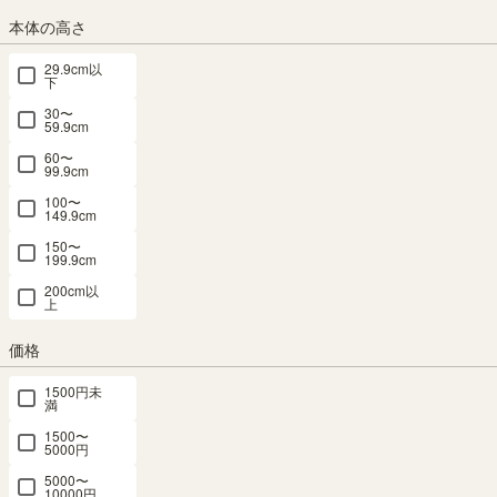
本体の高さ
組立サービス
29.9cm以
下
この商品は組立サービスをご利用いただけません。
30〜
59.9cm
60〜
最短お届け予定日
(目安)
99.9cm
100〜
〒
予定日を確認
149.9cm
150〜
予定日:
在庫がないため表示できません
199.9cm
※在庫状況、実際の詳細な住所により変動する場合があります。
200cm以
※正確なお届け予定日はご注文手続き画面にてご確認ください。
上
価格
1500円未
完売しました。
満
次回の入荷はございません。
1500〜
5000円
商品についてのお問い合わせ
5000〜
10000円