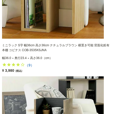
ミニラック S字 幅36cm 高さ36cm ナチュラルブラウン 横置き可能 背面化粧有
本棚 コビナス COB-3535KSJNA
幅36.0 × 奥行23.4 × 高さ36.0（cm）
（9）
¥ 3,980
(税込)