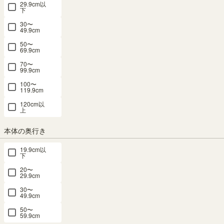
29.9cm以
ナス COB-3555KPZWH
下
30〜
49.9cm
幅54.0 × 奥行23.4 × 高さ36.0（cm）
サイズ詳細
50〜
コビナス
：
COB-3555KPZ-WH
69.9cm
4.8
（14）
70〜
99.9cm
SOLD OUT
100〜
メルマガ or LINE登録で5%OFFクーポン進呈中！
119.9cm
→登録はこちらから
120cm以
¥
3,580
上
税込
/
36
pt（1%）
本体の奥行き
送料個別
¥
390
19.9cm以
下
カラー
20〜
29.9cm
30〜
49.9cm
50〜
ダークブラウン
ホワイト（白木目）
59.9cm