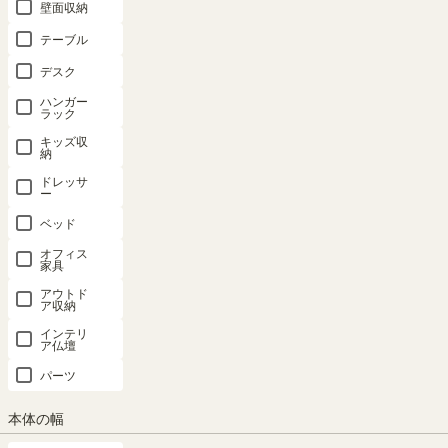
壁面収納
テーブル
デスク
ハンガー
ラック
キッズ収
納
ドレッサ
ー
ベッド
オフィス
家具
アウトド
ア収納
インテリ
ア仏壇
パーツ
ミニラック L字 幅54cm 高さ36cm ホワイ
本体の幅
ト 白木目 横置き可能 背面化粧有 本棚 コビ