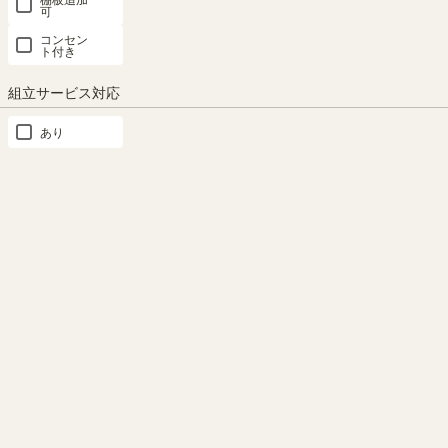
可
縦横自由に組み合わせをたのし
コンセン
めるパズルラック。目的に合わ
ト付き
せてお使いいただけます。※画
像はCOB-3555KPZNAとCOB-
組立サービス対応
3555KPZDK
あり
ミニラック 棚 幅59cm 高さ30cm 白木目・ホワイト コの字 組合せラック 背面化
粧有 シェルフ 本棚 コビナス COB-3060WH