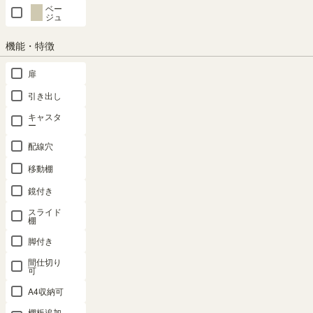
置き方を自由に選べます
置きたい形にあわせて組め
ベー
る
ジュ
縦でも横でも使える仕様。横に
すればCDやA4、縦にすれば雑
組み立てをする際に、置きたい
機能・特徴
誌や文庫/コミックの収納にピ
形にあわせてバックボードの位
ッタリです。※画像はCOB-
扉
置をえらべます。※画像はCOB-
3555KPZNA
3555KPZNA
引き出し
キャスタ
ー
配線穴
移動棚
もっと見る
鏡付き
スライド
棚
脚付き
間仕切り
可
この商品と同じシリーズの商品
組み合わせが楽しいパズル
A4収納可
ラック
棚板追加