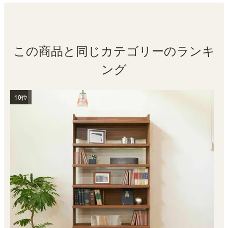
この商品と同じカテゴリーのランキ
ング
1位
2位
3位
4位
5位
6位
7位
8位
9位
10位