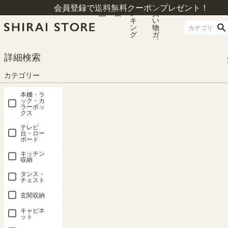
商
特
ラ
お
会員登録で送料無料クーポンプレゼント！
品
集
ン
買
キ
い
ン
物
グ
ガ
イ
ド
HOME
シリーズ一覧
レジェルノ
詳細検索
追加移動棚 LGE アイボリー 棚取付金具付 マス目ラック 飾り棚 本棚 シェルフ
レジェルノ LGE-T40IV
カテゴリー
本棚・ラ
ック・カ
ラーボッ
クス
テレビ
台・ロー
ボード
キッチン
収納
タンス・
チェスト
玄関収納
キャビネ
ット