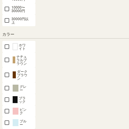
10000〜
30000円
対応商品
30000円以
上
カラー
ホワ
幅43cm 高さ84cm
幅84cm 高さ84cm
幅84cm 高さ125cm
イト
ナチュ
ラルブ
ラウン
ダーク
ブラウ
幅124cm 高さ125cm
幅124cm 高さ165cm
幅124cm 高さ206cm
ン
グレ
ー
SHARE
ブラ
ック
ピン
ク
商品の特長
ブル
ー