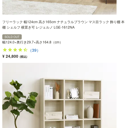
フリーラック 幅124cm 高さ165cm ナチュラルブラウン マス目ラック 飾り棚 本
棚 シェルフ 横置き可 レジェルノ LGE-1612NA
SOLD OUT
幅124.0×奥行き29.7×高さ164.8（cm）
（39）
¥ 24,800
(税込)