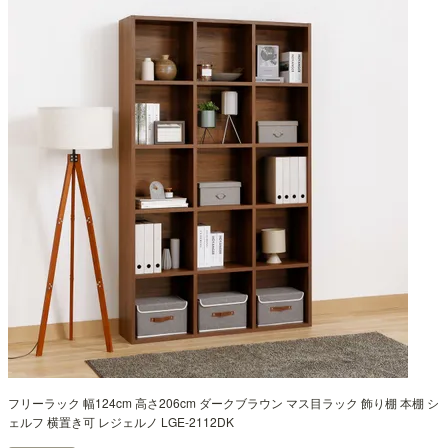
フリーラック 幅124cm 高さ206cm ダークブラウン マス目ラック 飾り棚 本棚 シ
ェルフ 横置き可 レジェルノ LGE-2112DK