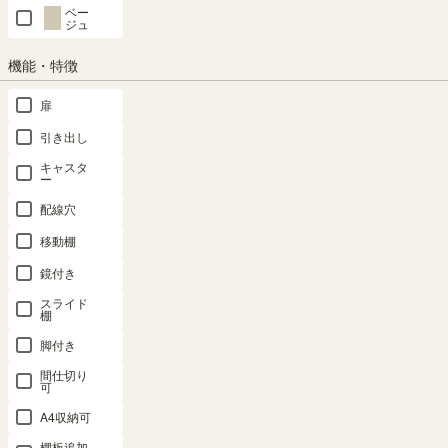
ベー
ジュ
機能・特徴
扉
引き出し
キャスタ
ー
配線穴
移動棚用 取付金具付き
フリーラックの収納力アッ
移動棚
プに
鏡付き
移動棚１枚につき、4個の取付
金具が付属します。
レジェルノ
のフリーラックに設
スライド
棚
置できる追加移動棚。1マスの
高さを半分に区切って収納力を
脚付き
アップします。
間仕切り
可
A4収納可
棚板追加