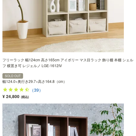
フリーラック 幅124cm 高さ165cm アイボリー マス目ラック 飾り棚 本棚 シェル
フ 横置き可 レジェルノ LGE-1612IV
SOLD OUT
幅124.0×奥行き29.7×高さ164.8（cm）
（39）
¥ 24,800
(税込)