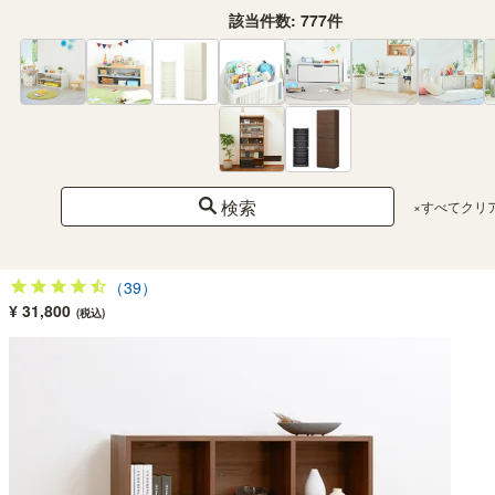
該当件数:
777
件
フリーラック 幅124cm 高さ206cm ナチュラルブラウン マス目ラック 飾り棚 本
棚 シェルフ 横置き可 レジェルノ LGE-2112NA
検索
×すべてクリ
SOLD OUT
幅124.0×奥行き29.7×高さ205.3（cm）
（39）
¥ 31,800
(税込)