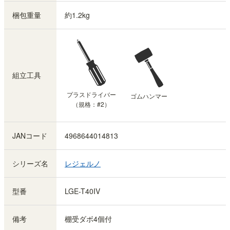
梱包重量
約1.2kg
組立工具
プラスドライバー
ゴムハンマー
（規格：#2）
JANコード
4968644014813
シリーズ名
レジェルノ
型番
LGE-T40IV
備考
棚受ダボ4個付