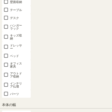
壁面収納
テーブル
デスク
ハンガー
ラック
キッズ収
納
ドレッサ
ー
ベッド
オフィス
家具
アウトド
ア収納
インテリ
ア仏壇
パーツ
追加移動棚 LGE アイボリー 棚取付金具付
本体の幅
マス目ラック 飾り棚 本棚 シェルフ レジ