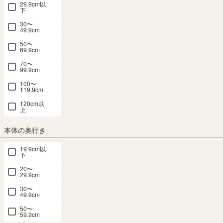
29.9cm以
ェルノ LGE-T40IV
下
30〜
49.9cm
幅38.2×奥行き28×高さ2.4（cm）
サイズ詳細
50〜
レジェルノ
：
LGE-T40-IV
69.9cm
4.7
（7）
70〜
99.9cm
SOLD OUT
100〜
メルマガ or LINE登録で5%OFFクーポン進呈中！
119.9cm
→登録はこちらから
120cm以
¥
1,480
上
税込
/
15
pt（1%）
本体の奥行き
送料個別
¥
330
19.9cm以
下
カラー
20〜
29.9cm
30〜
49.9cm
50〜
ナチュラルブラウン
ダークブラウン
アイボリー
59.9cm