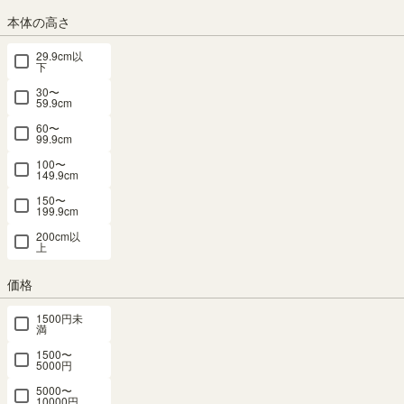
本体の高さ
組立サービス
29.9cm以
下
この商品は組立サービスをご利用いただけません。
30〜
59.9cm
60〜
最短お届け予定日
(目安)
99.9cm
100〜
〒
予定日を確認
149.9cm
150〜
予定日:
在庫がないため表示できません
199.9cm
※在庫状況、実際の詳細な住所により変動する場合があります。
200cm以
※正確なお届け予定日はご注文手続き画面にてご確認ください。
上
価格
1500円未
完売しました。
満
次回の入荷はございません。
1500〜
5000円
商品についてのお問い合わせ
5000〜
10000円