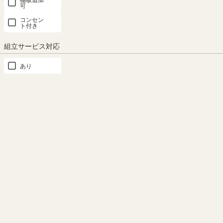
可
コンセン
ト付き
もっと見る
組立サービス対応
あり
ご注意
・当商品に対応するフリーラック本体は重量が大きく、収納物
を入れた際に床へ大きな負担がかかります。また、複数台設置
文庫本やコミックが入る高
する場合は床への負担がさらに大きくなります。床の強度が不
さ
足していると思わぬ事故につながるおそれがありますので、設
置場所の床の状況確認や収納量の調整などを行い、安全にご使
移動棚を設置したときの内寸高
用ください。
さ17.9cm。文庫本やコミック
（新書判）などを収納できま
す。
この商品と同じシリーズの商品