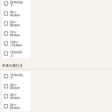
29.9cm以
フ レジェルノ LGE-T40NA
下
30〜
49.9cm
幅38.2×奥行き28×高さ2.4（cm）
50〜
レジェルノ
：
LGE-T40-NA
69.9cm
4.7
（7）
70〜
99.9cm
SOLD OUT
100〜
メルマガ or LINE登録で5%OFFクーポン進呈中！
119.9cm
→登録はこちらから
120cm以
¥
1,480
上
税込
/
15
pt（1%）
本体の奥行き
送料個別
¥
330
19.9cm以
下
カラー
20〜
29.9cm
30〜
49.9cm
50〜
ナチュラルブラウン
ダークブラウン
アイボリー
59.9cm