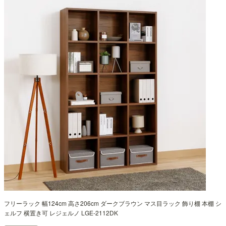
フリーラック 幅124cm 高さ206cm ダークブラウン マス目ラック 飾り棚 本棚 シ
ェルフ 横置き可 レジェルノ LGE-2112DK