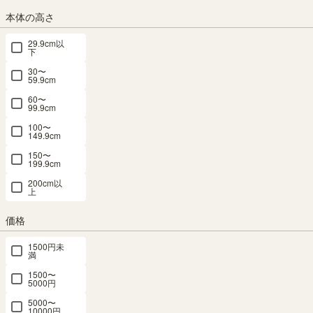
本体の高さ
組立サービス
29.9cm以
下
この商品は組立サービスをご利用いただけません。
30〜
59.9cm
60〜
最短お届け予定日
(目安)
99.9cm
100〜
〒
予定日を確認
149.9cm
150〜
予定日:
在庫がないため表示できません
199.9cm
※在庫状況、実際の詳細な住所により変動する場合があります。
200cm以
※正確なお届け予定日はご注文手続き画面にてご確認ください。
上
価格
1500円未
完売しました。
満
次回の入荷はございません。
1500〜
5000円
商品についてのお問い合わせ
5000〜
10000円