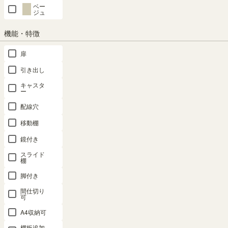
ベー
ジュ
機能・特徴
扉
引き出し
キャスタ
ー
配線穴
移動棚用 取付金具付き
フリーラックの収納力アッ
移動棚
プに
鏡付き
移動棚１枚につき、4個の取付
金具が付属します。
レジェルノ
のフリーラックに設
スライド
棚
置できる追加移動棚。1マスの
高さを半分に区切って収納力を
脚付き
アップします。
間仕切り
可
A4収納可
棚板追加