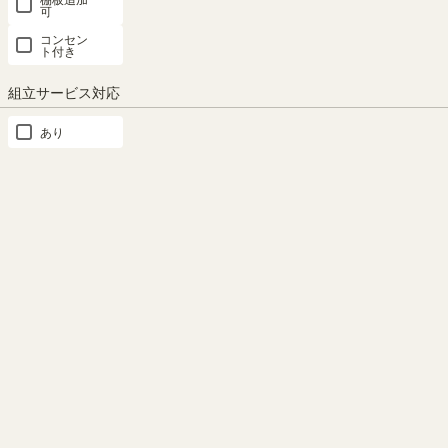
可
コンセン
ト付き
もっと見る
組立サービス対応
あり
ご注意
・当商品に対応するフリーラック本体は重量が大きく、収納物
を入れた際に床へ大きな負担がかかります。また、複数台設置
文庫本やコミックが入る高
する場合は床への負担がさらに大きくなります。床の強度が不
さ
足していると思わぬ事故につながるおそれがありますので、設
置場所の床の状況確認や収納量の調整などを行い、安全にご使
移動棚を設置したときの内寸高
用ください。
さ17.9cm。文庫本やコミック
（新書判）などを収納できま
す。
この商品と同じシリーズの商品