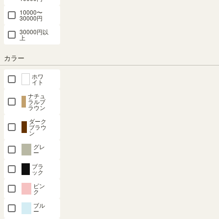
10000〜
30000円
対応商品
30000円以
上
カラー
ホワ
幅43cm 高さ84cm
幅84cm 高さ84cm
幅84cm 高さ125cm
イト
ナチュ
ラルブ
ラウン
ダーク
ブラウ
幅124cm 高さ125cm
幅124cm 高さ165cm
幅124cm 高さ206cm
ン
グレ
ー
SHARE
ブラ
ック
ピン
ク
商品の特長
ブル
ー