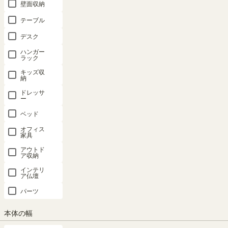
壁面収納
テーブル
デスク
ハンガー
ラック
キッズ収
納
ドレッサ
ー
ベッド
オフィス
家具
アウトド
ア収納
インテリ
ア仏壇
パーツ
追加移動棚 LGE ナチュラルブラウン 棚取
本体の幅
付金具付 マス目ラック 飾り棚 本棚 シェル