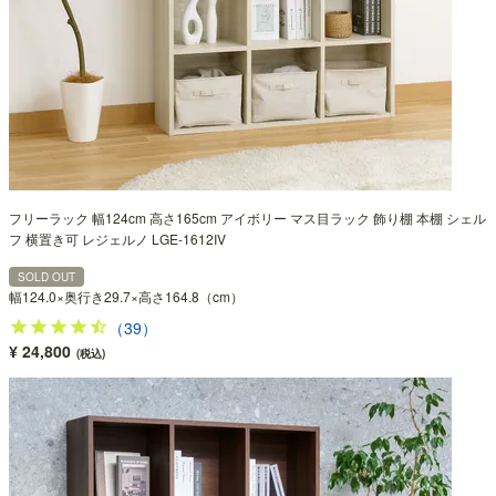
フリーラック 幅124cm 高さ165cm アイボリー マス目ラック 飾り棚 本棚 シェル
フ 横置き可 レジェルノ LGE-1612IV
SOLD OUT
幅124.0×奥行き29.7×高さ164.8（cm）
（39）
¥ 24,800
(税込)