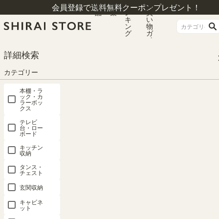
商
特
ラ
お
会員登録で送料無料クーポンプレゼント！
品
集
ン
買
キ
い
ン
物
グ
ガ
イ
ド
HOME
シリーズ一覧
レジェルノ
詳細検索
追加移動棚 LGE ナチュラルブラウン 棚取付金具付 マス目ラック 飾り棚 本棚
シェルフ レジェルノ LGE-T40NA
カテゴリー
本棚・ラ
ック・カ
ラーボッ
クス
テレビ
台・ロー
ボード
キッチン
収納
タンス・
チェスト
玄関収納
キャビネ
ット