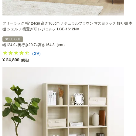
フリーラック 幅124cm 高さ165cm ナチュラルブラウン マス目ラック 飾り棚 本
棚 シェルフ 横置き可 レジェルノ LGE-1612NA
SOLD OUT
幅124.0×奥行き29.7×高さ164.8（cm）
（39）
¥ 24,800
(税込)