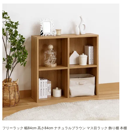
フリーラック 幅84cm 高さ84cm ナチュラルブラウン マス目ラック 飾り棚 本棚