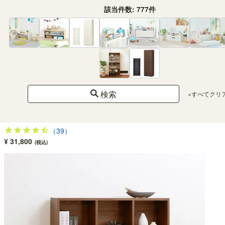
該当件数:
777
件
フリーラック 幅124cm 高さ206cm ナチュラルブラウン マス目ラック 飾り棚 本
棚 シェルフ 横置き可 レジェルノ LGE-2112NA
検索
×すべてクリ
SOLD OUT
幅124.0×奥行き29.7×高さ205.3（cm）
（39）
¥ 31,800
(税込)