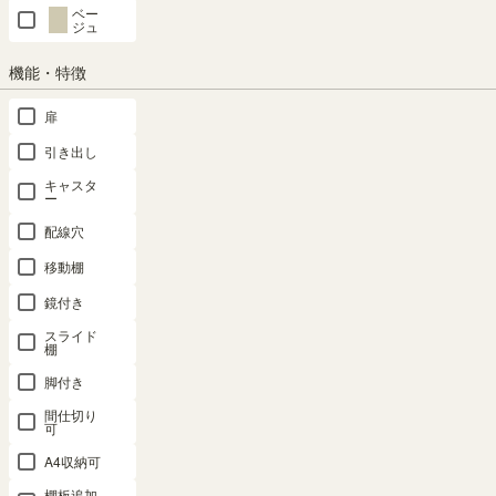
InstagramやRoomclipで投稿していただいたこの商品の写真をご紹介
ベー
ジュ
しています。
紹介時にはSHIRAI STOREスタッフからご連絡後、みなさんの写真
機能・特徴
を掲載します。#shirai_fanをつけてお気に入りのアイテムをぜひ投
稿してください！
扉
引き出し
キャスタ
ー
配線穴
移動棚
鏡付き
商品の特長
スライド
棚
脚付き
間仕切り
可
A4収納可
棚板追加