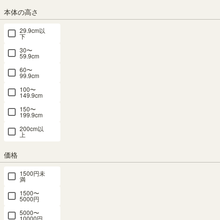
本体の高さ
29.9cm以
下
くすみピンク
くすみイエロー
ナチュラルブラウン
ダークブラウン
30〜
59.9cm
60〜
99.9cm
100〜
ホワイト（白木目）
149.9cm
150〜
199.9cm
組立サービス
200cm以
上
この商品は組立サービスをご利用いただけません。
価格
1500円未
最短お届け予定日
満
(目安)
1500〜
5000円
〒
予定日を確認
5000〜
10000円