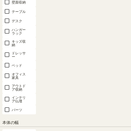
壁面収納
テーブル
デスク
ハンガー
ラック
キッズ収
納
ドレッサ
ー
ベッド
オフィス
家具
アウトド
ア収納
インテリ
ア仏壇
パーツ
カラーボックス 3段 棚 幅42cm 高さ89cm
本体の幅
くすみイエロー 横置き可 本棚 ラック ルチ