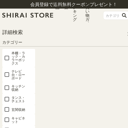
商
特
ラ
お
会員登録で送料無料クーポンプレゼント！
品
集
ン
買
キ
い
ン
物
グ
ガ
イ
ド
HOME
シリーズ一覧
ルチカ
詳細検索
カラーボックス 3段 棚 幅42cm 高さ89cm くすみイエロー 横置き可 本棚 ラッ
ク ルチカ LTK-9045YL
カテゴリー
本棚・ラ
ック・カ
ラーボッ
クス
テレビ
台・ロー
ボード
キッチン
収納
タンス・
チェスト
玄関収納
キャビネ
ット