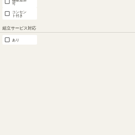
可
コンセン
ト付き
組立サービス対応
くすみカラーのカラーボッ
カラーの組み合わせを楽し
あり
クス
める
グレイッシュな色合いのくすみ
ルチカシリーズのカラーを組み
カラーのカラーボックス。カラ
合わせて、自分好みにアレンジ
ーを楽しみながら、落ち着いた
してお楽しみください。※画像
大人なインテリアをつくること
はLTK-9045-GYとの組み合わせ
ができます。
もっと見る