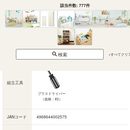
※横置き使用時上面 5kg
該当件数:
777
件
梱包数
1
梱包サイズ
幅94.6 × 奥行32.5 × 高さ6.4（cm）
梱包重量
約9.4kg
検索
×すべてクリ
組立工具
プラスドライバー
（規格：#2）
JANコード
4968644002575