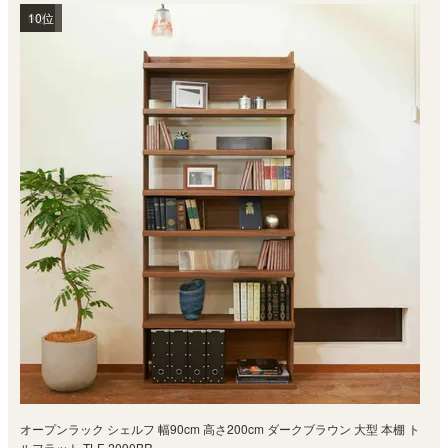
1位
2位
3位
4位
5位
6位
7位
8位
9位
10位
オープンラック シェルフ 幅90cm 高さ200cm ダークブラウン 大型 本棚 ト
ルフラット TLF-2090BR