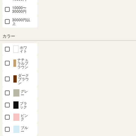
予定日:
在庫がないため表示できません
10000〜
※在庫状況、実際の詳細な住所により変動する場合があります。
30000円
※正確なお届け予定日はご注文手続き画面にてご確認ください。
30000円以
上
カラー
完売しました。
次回の入荷はございません。
ホワ
イト
ナチュ
商品についてのお問い合わせ
ラルブ
ラウン
ダーク
ブラウ
ン
SHARE
グレ
ー
ブラ
ック
#shirai_fan
ピン
ク
みんなのSNS投稿写真集
ブル
ー