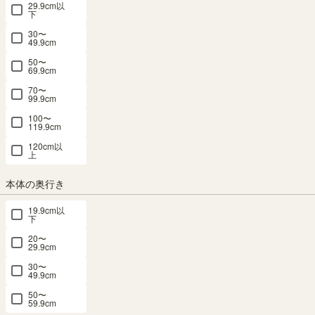
29.9cm以
カ LTK-9045YL
下
30〜
49.9cm
幅41.5 × 奥行29.1 × 高さ88.6（cm）
サイズ詳細
50〜
ルチカ
：
LTK-9045-YL
69.9cm
4.8
（131）
70〜
99.9cm
SOLD OUT
100〜
メルマガ or LINE登録で5%OFFクーポン進呈中！
119.9cm
→登録はこちらから
120cm以
¥
1,980
上
税込
/
20
pt（1%）
本体の奥行き
送料個別
¥
500
19.9cm以
下
カラー
20〜
29.9cm
30〜
49.9cm
50〜
くすみベージュ
くすみブルー
くすみグリーン
くすみグレー
59.9cm