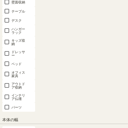
壁面収納
テーブル
デスク
ハンガー
ラック
キッズ収
納
ドレッサ
ー
ベッド
コーヒー香る書店にいるような居心地
オフィス
厚い棚板が力強く存在感を放つ高さ2mの大型オープンラック。造り
家具
の棚のような大容量収納をつくることができます。
アウトド
ア収納
インテリ
ア仏壇
パーツ
本体の幅