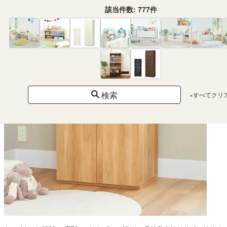
¥22,320
(税込)
該当件数:
777
件
検索
×すべてクリ