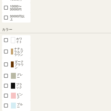
10000〜
30000円
30000円以
上
カラー
組立サービスとは？
ホワ
イト
ナチュ
ラルブ
ラウン
ダーク
ブラウ
最短お届け予定日
(目安)
ン
グレ
〒
予定日を確認
ー
ブラ
---
予定日:
ック
※在庫状況、実際の詳細な住所により変動する場合があります。
ピン
ク
※正確なお届け予定日はご注文手続き画面にてご確認ください。
ブル
ー