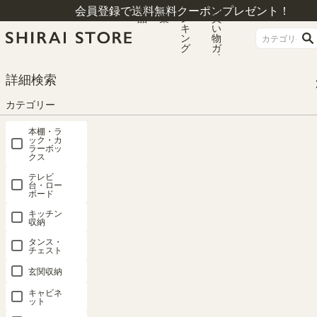
商
特
ラ
お
会員登録で送料無料クーポンプレゼント！
品
集
ン
買
キ
い
ン
物
グ
ガ
イ
ド
HOME
カテゴリー
本棚・ラック・カラーボックス
本棚
詳細検索
オープンラック シェルフ 幅90cm 高さ200cm アイボリー 大型 本棚 トルフラ
ット TLF-2090IV
カテゴリー
本棚・ラ
ック・カ
ラーボッ
クス
テレビ
台・ロー
ボード
キッチン
収納
タンス・
チェスト
玄関収納
キャビネ
ット