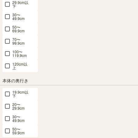
29.9cm以
下
30〜
49.9cm
50〜
69.9cm
70〜
99.9cm
オープンラック シェルフ 幅90cm 高さ
100〜
119.9cm
200cm アイボリー 大型 本棚 トルフラット
120cm以
上
TLF-2090IV
本体の奥行き
幅90.0 × 奥行29.0 × 高さ200.0（cm）
サイズ詳細
トルフラット
：
TLF-2090-IV
19.9cm以
下
4.8
（480）
20〜
29.9cm
SALE 8月20日15:00まで
本棚・ラック・カラーボックス 7位
メルマガ or LINE登録で5%OFFクーポン進呈中！
30〜
49.9cm
→登録はこちらから
50〜
¥
29,800
税込
59.9cm
10% OFF