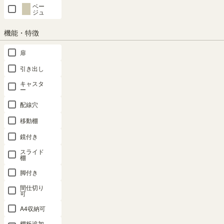
ベー
ジュ
在庫あり
機能・特徴
カートに入れる
扉
クーポンは注文手続き画面にてご利用いただけます
引き出し
キャスタ
ー
商品についてのお問い合わせ
配線穴
移動棚
鏡付き
スライド
棚
脚付き
間仕切り
可
対応商品
A4収納可
棚板追加