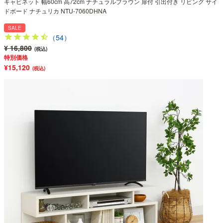
キャビネット 幅60cm 高72cm ナチュラルブラウン 扉付 引出付き リビング サイ
ドボード ナチュリカ NTU-7060DHNA
SALE
（54）
¥ 16,800
(税込)
特別価格
¥15,120
(税込)