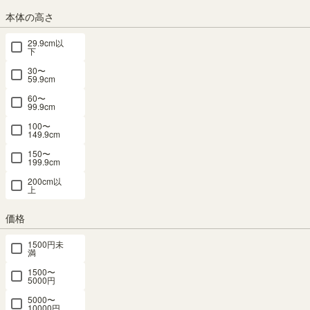
¥
26,820
/
268
pt（1%）
税込
本体の高さ
送料個別
¥
1,230
29.9cm以
下
カラー
30〜
59.9cm
60〜
99.9cm
100〜
149.9cm
ナチュラルブラウン
ダークブラウン
アイボリー
グレー
150〜
サイズ
199.9cm
横幅：50cm
200cm以
横幅：70cm
横幅：90cm
上
価格
組立サービス
1500円未
(必
満
須)
1500〜
5000円
5000〜
10000円