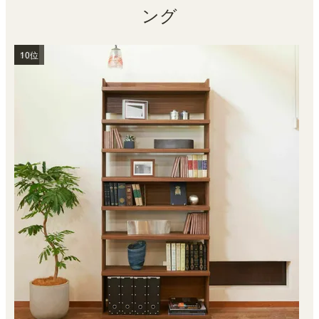
ング
1位
2位
3位
4位
5位
6位
7位
8位
9位
10位