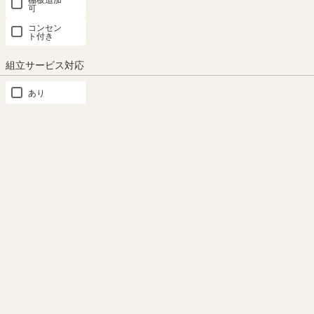
可
追加移動棚
コンセン
ト付き
SHARE
組立サービス対応
あり
#shirai_fan
みんなのSNS投稿写真集
InstagramやRoomclipで投稿していただいたこの商品の写真をご紹介
しています。
紹介時にはSHIRAI STOREスタッフからご連絡後、みなさんの写真
を掲載します。#shirai_fanをつけてお気に入りのアイテムをぜひ投
稿してください！