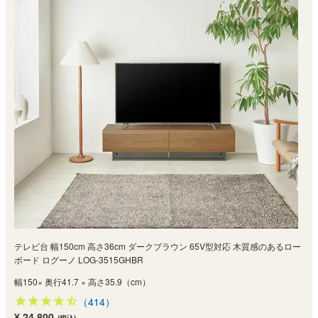
テレビ台 幅150cm 高さ36cm ダークブラウン 65V型対応 木質感のあるロー
ボード ログーノ LOG-3515GHBR
幅150× 奥行41.7 × 高さ35.9（cm）
（414）
¥ 24,800