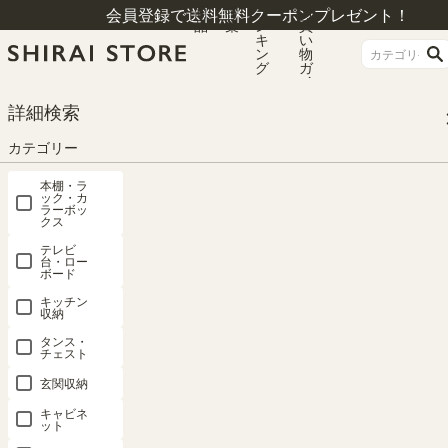
商
特
ラ
お
会員登録で送料無料クーポンプレゼント！
品
集
ン
買
キ
い
ン
物
グ
ガ
イ
ド
HOME
カテゴリー
テレビ台・ローボード
詳細検索
テレビ台・ローボード ロータイプ
テレビ台 幅121cm 高さ35cm ホワイト 白 ブラック 黒 50V型対応 TVボード ロ
カテゴリー
ーボード ヴォルデバ VRD-3512WH
本棚・ラ
ック・カ
ラーボッ
クス
テレビ
台・ロー
ボード
キッチン
収納
タンス・
チェスト
玄関収納
キャビネ
ット