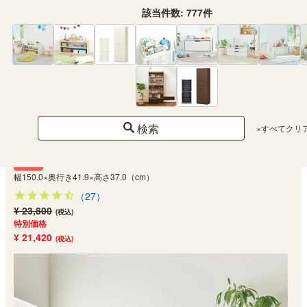
該当件数:
777
件
検索
×すべてクリ
テレビ台 幅150cm 高さ37cm ナチュラルブラウン 65V型対応 TVボード ロ
ーボード ナチュリカ NTU-3515HNA
SALE
幅150.0×奥行き41.9×高さ37.0（cm）
（27）
¥ 23,800
(税込)
特別価格
¥ 21,420
(税込)