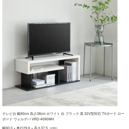
テレビ台 幅90cm 高さ38cm ホワイト 白 ブラック 黒 32V型対応 TVボード ロー
ボード ヴォルデバ VRD-4090WH
幅90.0 × 奥行29.6 × 高さ37.5（cm）