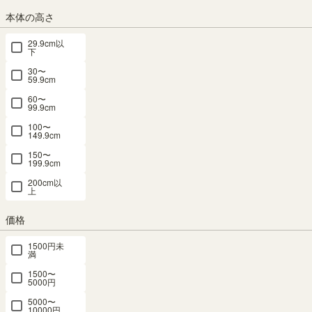
本体の高さ
ダークブラウン
ホワイト
サイズ
29.9cm以
下
幅：90cm
幅：120.2cm
30〜
59.9cm
60〜
99.9cm
組立サービス
100〜
(必
149.9cm
須)
150〜
199.9cm
200cm以
上
価格
1500円未
満
1500〜
組立サービスとは？
5000円
5000〜
10000円