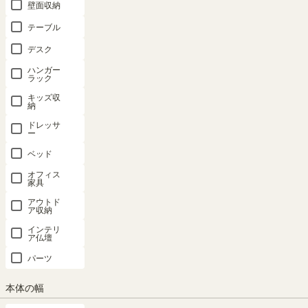
壁面収納
テーブル
デスク
ハンガー
ラック
キッズ収
納
ドレッサ
ー
ベッド
オフィス
家具
アウトド
ア収納
インテリ
ア仏壇
パーツ
本体の幅