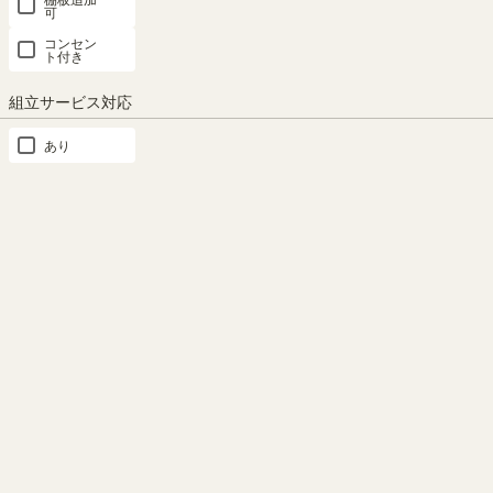
可
ユニークで無駄のないデザ
モノトーンの配色
コンセン
イン
ト付き
ブラック＆ホワイトのオシャレ
なカラー。リッチで都会的な印
厚みのある板をＬ字に配置。シ
組立サービス対応
象を与えます。
ンプルで力強いフォルムです。
あり
もっと見る
DVDプレイヤー収納
40から50V型テレビにちょ
類似商品との比較
うどいい大きさ
DVDプレイヤーや横置きゲーム