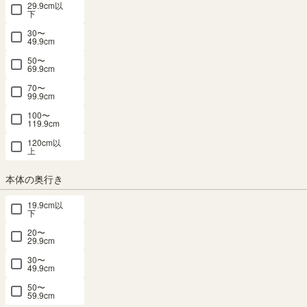
29.9cm以
下
テレビ台 幅121cm 高さ35cm ホワイト 白
30〜
49.9cm
ブラック 黒 50V型対応 TVボード ローボー
50〜
ド ヴォルデバ VRD-3512WH
69.9cm
70〜
99.9cm
幅120.2 × 奥行29.6 × 高さ34.2（cm）
サイズ詳細
100〜
ヴォルデバ
：
VRD-3512-WH
119.9cm
4.5
（8）
120cm以
上
メルマガ or LINE登録で5%OFFクーポン進呈中！
→登録はこちらから
本体の奥行き
¥
12,800
税込
/
128
pt（1%）
19.9cm以
下
送料個別
¥
1,010
20〜
29.9cm
カラー
30〜
49.9cm
50〜
59.9cm