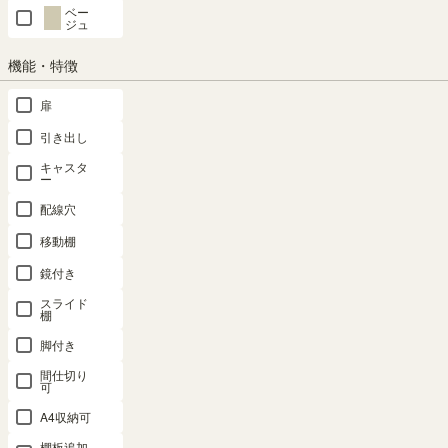
商品についてのお問い合わせ
ベー
ジュ
機能・特徴
SHARE
扉
引き出し
キャスタ
ー
商品の特長
配線穴
移動棚
鏡付き
スライド
棚
脚付き
間仕切り
可
A4収納可
棚板追加