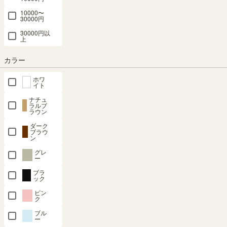
10000〜
30000円
30000円以
上
最短お届け予定日
(目安)
カラー
〒
予定日を確認
ホワ
イト
---
予定日:
ナチュ
ラルブ
※在庫状況、実際の詳細な住所により変動する場合があります。
ラウン
※正確なお届け予定日はご注文手続き画面にてご確認ください。
ダーク
ブラウ
ン
グレ
在庫あり
ー
ブラ
ック
カートに入れる
ピン
ク
クーポンは注文手続き画面にてご利用いただけます
ブル
ー