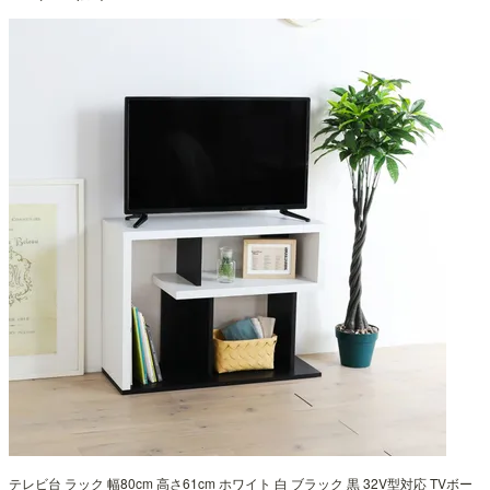
テレビ台 ラック 幅80cm 高さ61cm ホワイト 白 ブラック 黒 32V型対応 TVボー