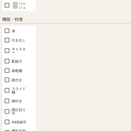
ウン ガラス
ガラス扉付
整理棚 3ド
ウン 引き戸
整理棚 5ド
ベー
扉付 組み合
組み合わせ
ア キャビネ
飾り棚 収納
ア キャビネ
ジュ
わせて使え
て使える リ
ット フルニ
リビング ジ
ット フルニ
る リビング
ビング キッ
コ FUL-
ャパンディ
コ FUL-
機能・特徴
キッチン フ
チン フルニ
18453DDK
北欧 アトモ
18455DDK
ルニコ FUL-
コ FUL-
ナ AMN-
幅43.0×奥行
幅43.0×奥行
扉
8055GNA
8055GDK
1212SDNA
き39.3×高さ
き39.3×高さ
幅56.6 × 奥行
幅56.6 × 奥行
幅116.3 × 奥
179.7 （cm）
179.7 （cm）
引き出し
29.5 × 高さ
29.5 × 高さ
行34.5 × 高さ
（29）
キャスタ
80.0（cm）
80.0（cm）
117.9（cm）
ー
¥ 11,800
¥ 11,800
（17）
（17）
（7）
(税込)
(税込)
配線穴
¥ 7,980
¥ 7,980
¥ 29,800
移動棚
(税込)
(税込)
(税込)
鏡付き
21位
22位
23位
24位
25位
スライド
棚
脚付き
間仕切り
キャビネッ
キャビネッ
収納棚 ラッ
キャビネッ
収納棚 ラッ
可
ト 棚 幅
ト 棚 幅
ク 幅43cm
ト 幅60cm
ク 幅57cm
57cm 高さ
59cm 高さ
高さ180cm
高72cm グ
高さ180cm
A4収納可
80cm ナチ
89cm ビン
ナチュラル
レー 扉付
ホワイト 白
棚板追加