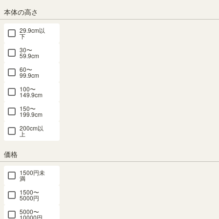
¥ 29,800
本体の高さ
(税込)
¥
特別価格
26,820
29.9cm以
(税込)
下
30〜
59.9cm
11位
12位
13位
14位
15位
60〜
99.9cm
100〜
149.9cm
ディスプレ
キャビネッ
キャビネッ
キャビネッ
収納棚 ラッ
イラック キ
ト 棚 幅
ト 棚 幅
ト 幅46cm
ク 幅43cm
150〜
199.9cm
ャビネット
117cm 高さ
120cm 高さ
高さ72cm
高さ180cm
棚 幅90cm
72cm ナチ
86cm グレ
ナチュラル
ナチュラル
200cm以
上
高さ170cm
ュラルブラ
ー ナチュラ
ブラウン 扉
ブラウン 扉
グレー ナチ
ウン 引き戸
ルブラウン
付 引出付き
付 整理棚 5
ュラルブラ
50V型対応
扉付 引出付
リビング サ
ドア キャビ
価格
ウン 扉付
テレビ台 ミ
き 50V型対
イドボード
ネット フル
飾り棚 収納
ドルボード
応 テレビ台
ナチュリカ
ニコ FUL-
1500円未
満
リビング 北
収納 リビン
サイドボー
NTU-
18455DNA
欧モダン ノ
グ ジャパン
ド 収納 リ
7045DHNA
幅43.0×奥行
1500〜
ルフィカ
ディ 北欧
ビング 北欧
5000円
き39.3×高さ
SALE
NOR-
アトモナ
モダン ノル
179.7 （cm）
幅45.2×奥行
5000〜
1790DGY
AMN-
フィカ
10000円
き42.0×高さ