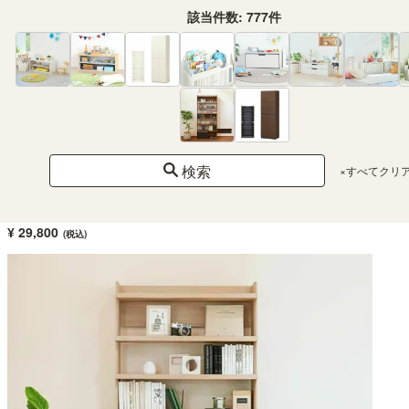
該当件数:
777
件
テレビ台 幅180cm 高さ36cm グレー 75V型対応 木質感のあるローボード ログー
ノ LOG-3518GHGY
検索
×すべてクリ
新着
幅180.0 × 奥行41.7 × 高さ35.9（cm）
（414）
¥ 29,800
(税込)