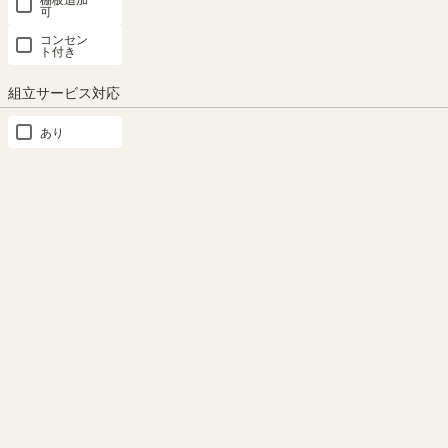
ュラルブラ
テージナチ
ブラウン 扉
引出付き リ
木目 扉付 6
可
ウン ガラス
ュラル 組み
付 整理棚 3
ビング サイ
ドア キャビ
コンセン
扉付 引出付
立て簡単 扉
ドア キャビ
ドボード ナ
ネット 整理
ト付き
き リビング
付収納棚 本
ネット フル
チュリカ
棚 フルニコ
キッチン フ
棚 ビエンテ
ニコ FUL-
NTU-
FUL-
組立サービス対応
ルニコ FUL-
ージライト
18453DNA
7060DHGY
1855DAWH
8055GHNA
VTL-
幅43.0×奥行
SALE
新着
9060DNN
あり
幅56.6 × 奥行
き39.3×高さ
幅56.3 × 奥行
新着
幅58.1 × 奥行
35.5 × 高さ
179.7 （cm）
39.3 × 高さ
幅60.0×奥行
35.6 × 高さ
80.0（cm）
179.7（cm）
き42.0×高さ
（29）
88.8（cm）
72.0（cm）
（21）
¥ 11,800
（8）
¥ 9,980
¥ 14,800
（54）
(税込)
¥ 15,800
¥ 16,800
(税込)
(税込)
(税込)
(税込)
¥
特別価格
15,120
(税込)
26位
27位
28位
29位
30位