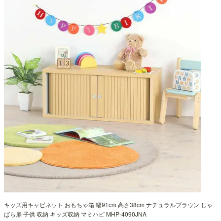
キッズ用キャビネット おもちゃ箱 幅91cm 高さ38cm ナチュラルブラウン じゃ
ばら扉 子供 収納 キッズ収納 マミハピ MHP-4090JNA