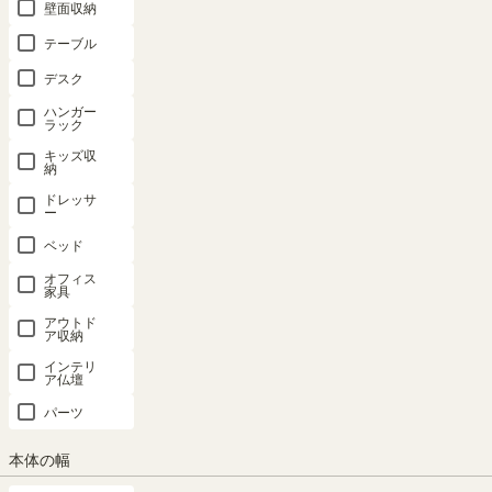
付 引出付き
引出付き リ
ガラス扉付
ガラス扉付
ナチュラル
壁面収納
リビング サ
ビング サイ
引出付き リ
組み合わせ
ブラウン 扉
イドボード
ドボード ナ
ビング キッ
て使える リ
付 引出付き
テーブル
ナチュリカ
チュリカ
チン フルニ
ビング キッ
50V型対応
デスク
NTU-
NTU-
コ FUL-
チン フルニ
テレビ台 サ
7090DHNA
7060DHNA
8055GHWH
コ FUL-
イドボード
ハンガー
8055GWH
収納 リビン
幅56.6 × 奥行
ラック
SALE
SALE
グ 北欧モダ
幅56.6 × 奥行
35.5 × 高さ
幅90.0×奥行
幅60.0×奥行
キッズ収
ン ノルフィ
29.5 × 高さ
80.0（cm）
き42.0×高さ
き42.0×高さ
納
カ NOR-
80.0（cm）
72.0（cm）
72.0（cm）
（21）
8512DHWH
ドレッサ
ー
（17）
（54）
¥ 9,980
（54）
SALE
¥ 7,980
¥ 22,800
¥ 16,800
ベッド
(税込)
幅120.0 × 奥
(税込)
行39.2 × 高さ
(税込)
(税込)
オフィス
¥
¥
特別価格
特別価格
85.4（cm）
家具
20,520
15,120
(税込)
(税込)
アウトド
ア収納
¥ 27,800
インテリ
(税込)
ア仏壇
¥
特別価格
25,020
パーツ
(税込)
本体の幅
6位
7位
8位
9位
10位