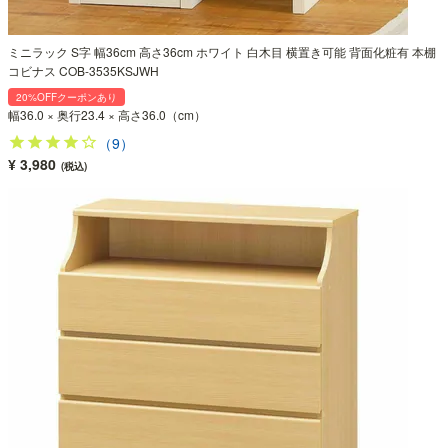
ミニラック S字 幅36cm 高さ36cm ホワイト 白木目 横置き可能 背面化粧有 本棚
コビナス COB-3535KSJWH
20%OFFクーポンあり
幅36.0 × 奥行23.4 × 高さ36.0（cm）
（9）
¥ 3,980
(税込)