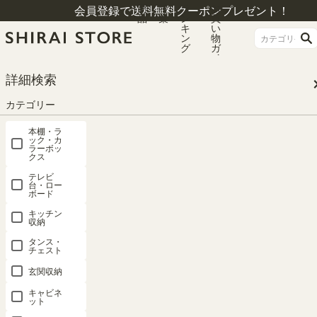
商
特
ラ
お
会員登録で送料無料クーポンプレゼント！
品
集
ン
買
キ
い
ン
物
グ
ガ
イ
ド
Cabinet Ranking
詳細検索
カテゴリー
キャビネット・収納庫 ランキング
本棚・ラ
ック・カ
ラーボッ
クス
テレビ
台・ロー
ボード
1位
2位
3位
4位
5位
キッチン
収納
タンス・
チェスト
キャビネッ
キャビネッ
キャビネッ
キャビネッ
キャビネッ
ト 幅90cm
ト 幅60cm
ト 棚 幅
ト 棚 幅
ト 棚 幅
玄関収納
高さ72cm
高72cm ナ
57cm 高さ
57cm 高さ
120cm 高さ
ナチュラル
チュラルブ
80cm ホワ
80cm ホワ
86cm ホワ
キャビネ
ット
ブラウン 扉
ラウン 扉付
イト 白木目
イト 白木目
イト 白単色