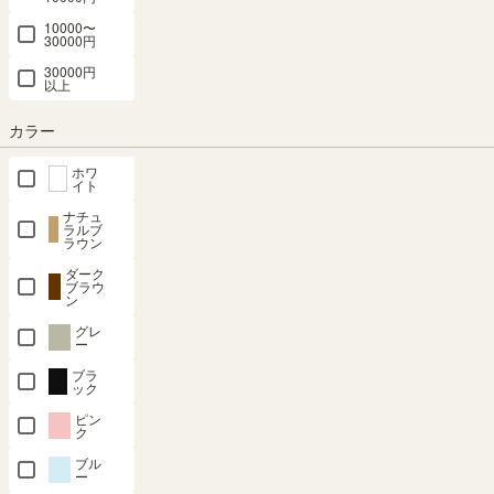
7012SDNA
NOR-
SALE
72.0（cm）
10000〜
8512DHGY
¥ 11,800
幅90.0 × 奥行
SALE
30000円
（54）
幅116.3 × 奥
(税込)
39.2 × 高さ
SALE
30000円
¥ 13,800
幅120.0 × 奥
行38.5 × 高さ
170.0（cm）
以上
行39.2 × 高さ
71.6（cm）
(税込)
（10）
¥
85.4（cm）
特別価格
（11）
カラー
¥ 29,800
12,420
(税込)
（12）
¥ 26,800
(税込)
¥ 27,800
ホワ
¥
特別価格
(税込)
イト
¥
特別価格
26,820
(税込)
(税込)
¥
ナチュ
特別価格
22,780
(税込)
ラルブ
25,020
ラウン
(税込)
ダーク
ブラウ
ン
16位
17位
18位
19位
20位
グレ
ー
ブラ
ック
キャビネッ
キャビネッ
収納棚 ラッ
キャビネッ
収納棚 ラッ
ト 棚 幅
ト 棚 幅
ク 幅43cm
ト 棚 幅
ク 幅43cm
ピン
ク
57cm 高さ
57cm 高さ
高さ180cm
117cm 高さ
高さ180cm
80cm ナチ
80cm ダー
ダークブラ
118cm ナチ
ダークブラ
ブル
ュラルブラ
クブラウン
ウン 扉付
ュラルブラ
ウン 扉付
ー