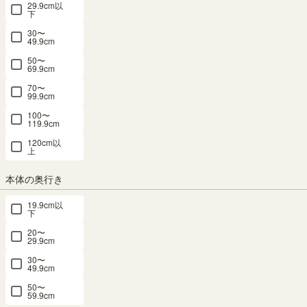
29.9cm以
下
30〜
49.9cm
キャビネッ
収納棚 ラッ
収納棚 ラッ
ディスプレ
キャビネッ
ト 棚 幅
ク 幅43cm
ク 幅43cm
イラック キ
ト 食器棚
50〜
69.9cm
57cm 高さ
高さ180cm
高さ180cm
ャビネット
幅57cm 高
80cm ダー
ホワイト 白
ホワイト 白
棚 幅90cm
さ80cm ホ
70〜
クブラウン
木目 扉付
木目 扉付
高さ170cm
ワイト 白木
99.9cm
ガラス扉付
整理棚 5ド
整理棚 3ド
ホワイト 白
目 扉付 引
100〜
引出付き リ
ア キャビネ
ア キャビネ
単色 ナチュ
出付き 組み
119.9cm
ビング キッ
ット フルニ
ット フルニ
ラルブラウ
合わせて使
120cm以
チン フルニ
コ FUL-
コ FUL-
ン 扉付 飾
える リビン
上
コ FUL-
18455DWH
18453DWH
り棚 収納
グ キッチン
8055GHDK
リビング 北
フルニコ
幅43.0×奥行
幅43.0×奥行
本体の奥行き
欧モダン ノ
FUL-
幅56.6 × 奥行
き39.3×高さ
き39.3×高さ
ルフィカ
8055DHWH
35.5 × 高さ
179.7 （cm）
179.7 （cm）
19.9cm以
NOR-
幅56.6 × 奥行
80.0（cm）
下
（29）
（29）
1790DWH
29.5 × 高さ
（21）
¥ 11,800
¥ 11,800
20〜
80.0（cm）
SALE
29.9cm
¥ 9,980
(税込)
(税込)
幅90.0 × 奥行
30〜
(税込)
39.2 × 高さ
¥ 9,980
49.9cm
170.0（cm）
(税込)
50〜
（10）
59.9cm